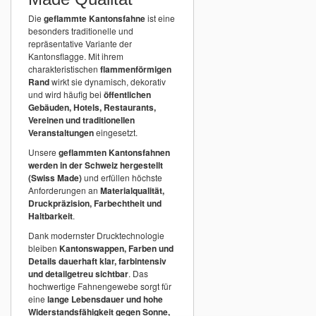
Die
geflammte Kantonsfahne
ist eine
besonders traditionelle und
repräsentative Variante der
Kantonsflagge. Mit ihrem
charakteristischen
flammenförmigen
Rand
wirkt sie dynamisch, dekorativ
und wird häufig bei
öffentlichen
Gebäuden, Hotels, Restaurants,
Vereinen und traditionellen
Veranstaltungen
eingesetzt.
Unsere
geflammten Kantonsfahnen
werden in der Schweiz hergestellt
(Swiss Made)
und erfüllen höchste
Anforderungen an
Materialqualität,
Druckpräzision, Farbechtheit und
Haltbarkeit
.
Dank modernster Drucktechnologie
bleiben
Kantonswappen, Farben und
Details dauerhaft klar, farbintensiv
und detailgetreu sichtbar
. Das
hochwertige Fahnengewebe sorgt für
eine
lange Lebensdauer und hohe
Widerstandsfähigkeit gegen Sonne,