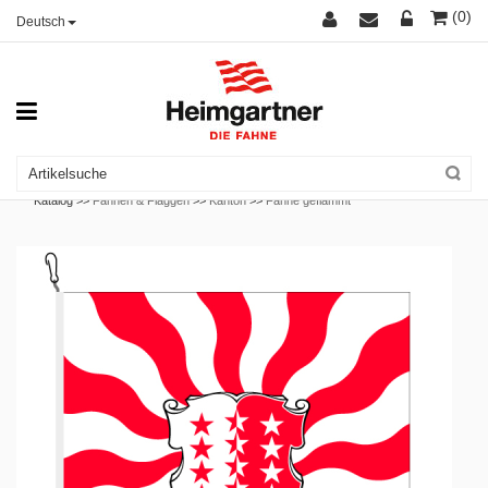
(0)
Deutsch
Katalog >>
Fahnen & Flaggen
>>
Kanton
>>
Fahne geflammt