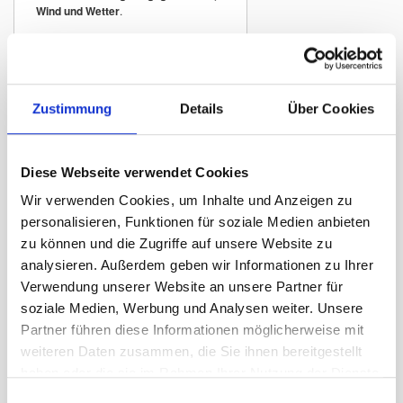
Wind und Wetter
.
Traditionelle
Kantonsfahne mit
Zustimmung
Details
Über Cookies
geflammtem Rand
Die geflammte Kantonsflagge zeichnet
sich durch ihren
typischen
flammenförmig geschnittenen Rand
Diese Webseite verwendet Cookies
aus. Diese traditionelle Fahnenform
Wir verwenden Cookies, um Inhalte und Anzeigen zu
wird häufig verwendet für:
personalisieren, Funktionen für soziale Medien anbieten
Kantonsgebäude und öffentliche
zu können und die Zugriffe auf unsere Website zu
Institutionen
analysieren. Außerdem geben wir Informationen zu Ihrer
Hotels und Tourismusbetriebe
Verwendung unserer Website an unsere Partner für
Restaurants und traditionelle
soziale Medien, Werbung und Analysen weiter. Unsere
Gasthäuser
Partner führen diese Informationen möglicherweise mit
Vereinslokale
weiteren Daten zusammen, die Sie ihnen bereitgestellt
Veranstaltungen und regionale Feste
haben oder die sie im Rahmen Ihrer Nutzung der Dienste
Hausfassaden und Balkone
gesammelt haben.
Einwilligungsauswahl