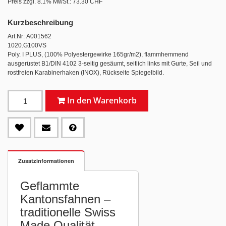
Preis zzgl. 8.1% MwSt.:
73.30 CHF
Kurzbeschreibung
Art.Nr: A001562
1020.G100VS
Poly. I PLUS, (100% Polyestergewirke 165gr/m2), flammhemmend
ausgerüstet B1/DIN 4102 3-seitig gesäumt, seitlich links mit Gurte, Seil und
rostfreien Karabinerhaken (INOX), Rückseite Spiegelbild.
In den Warenkorb
Zusatzinformationen
Geflammte
Kantonsfahnen –
traditionelle Swiss
Made Qualität