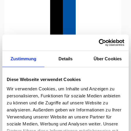
Tap to expand
Zustimmung
Details
Über Cookies
Diese Webseite verwendet Cookies
Flagge, Kanton bedruckt
Wir verwenden Cookies, um Inhalte und Anzeigen zu
Aargau, 78 x 700 cm,
personalisieren, Funktionen für soziale Medien anbieten
zu können und die Zugriffe auf unsere Website zu
Lieferzeit Tage:
ca. 5-7 Arbeitstage
analysieren. Außerdem geben wir Informationen zu Ihrer
Verwendung unserer Website an unsere Partner für
288.30 CHF
soziale Medien, Werbung und Analysen weiter. Unsere
Partner führen diese Informationen möglicherweise mit