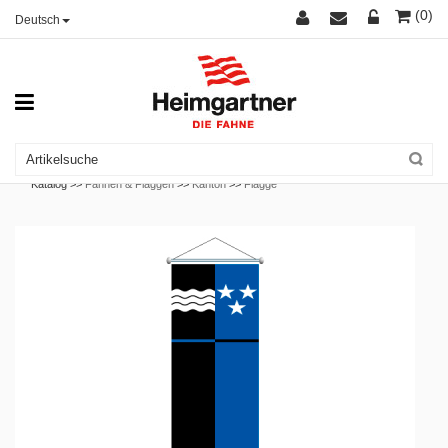
(0)
Deutsch
Katalog >>
Fahnen & Flaggen
>>
Kanton
>>
Flagge