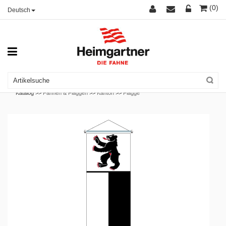
(0)
Deutsch
Katalog >>
Fahnen & Flaggen
>>
Kanton
>>
Flagge