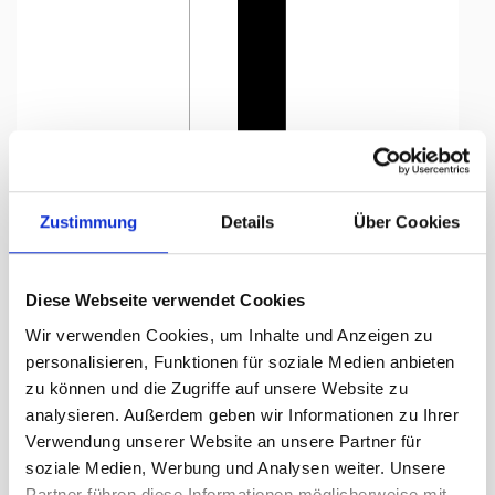
Tap to expand
Zustimmung
Details
Über Cookies
Diese Webseite verwendet Cookies
Flagge, Kanton bedruckt
Wir verwenden Cookies, um Inhalte und Anzeigen zu
Appenzell AI, 100 x 500 cm,
personalisieren, Funktionen für soziale Medien anbieten
zu können und die Zugriffe auf unsere Website zu
Lieferzeit Tage:
ca. 5-7 Arbeitstage
analysieren. Außerdem geben wir Informationen zu Ihrer
Verwendung unserer Website an unsere Partner für
289.55 CHF
soziale Medien, Werbung und Analysen weiter. Unsere
Partner führen diese Informationen möglicherweise mit