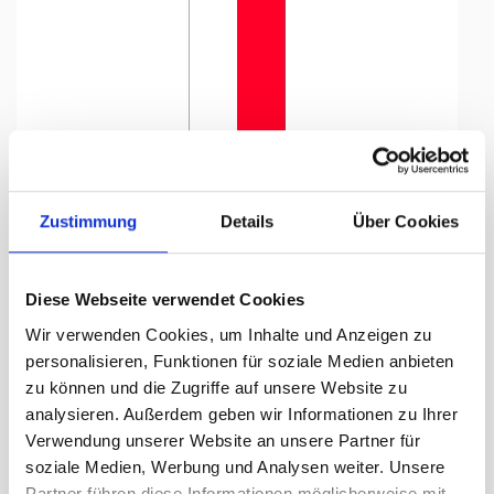
Tap to expand
Zustimmung
Details
Über Cookies
Diese Webseite verwendet Cookies
Flagge, Kanton bedruckt
Wir verwenden Cookies, um Inhalte und Anzeigen zu
Basel Land, 120 x 700 cm,
personalisieren, Funktionen für soziale Medien anbieten
zu können und die Zugriffe auf unsere Website zu
Lieferzeit Tage:
ca. 5-7 Arbeitstage
analysieren. Außerdem geben wir Informationen zu Ihrer
Verwendung unserer Website an unsere Partner für
388.30 CHF
soziale Medien, Werbung und Analysen weiter. Unsere
Partner führen diese Informationen möglicherweise mit