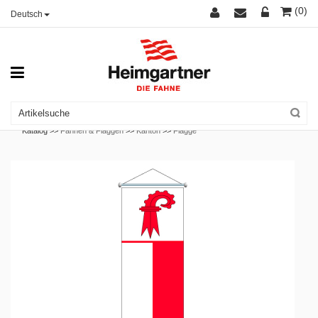
(0)
Deutsch
Katalog >>
Fahnen & Flaggen
>>
Kanton
>>
Flagge