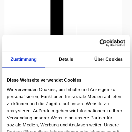
Tap to expand
Zustimmung
Details
Über Cookies
Diese Webseite verwendet Cookies
Flagge, Kanton bedruckt
Wir verwenden Cookies, um Inhalte und Anzeigen zu
Freiburg, 78 x 500 cm,
personalisieren, Funktionen für soziale Medien anbieten
zu können und die Zugriffe auf unsere Website zu
Lieferzeit Tage:
ca. 5-7 Arbeitstage
analysieren. Außerdem geben wir Informationen zu Ihrer
Verwendung unserer Website an unsere Partner für
218.95 CHF
soziale Medien, Werbung und Analysen weiter. Unsere
Partner führen diese Informationen möglicherweise mit