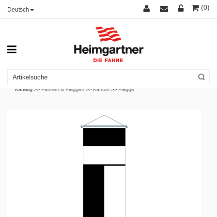
(0)
Deutsch
Katalog >>
Fahnen & Flaggen
>>
Kanton
>>
Flagge