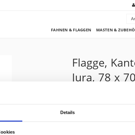
FAHNEN & FLAGGEN
MASTEN & ZUBEHÖ
Flagge, Kan
Jura, 78 x 7
267.30 CHF
Details
Preis zzgl. 8.1% MwSt.:
288.95 CHF
Kurzbeschreibung
Cookies