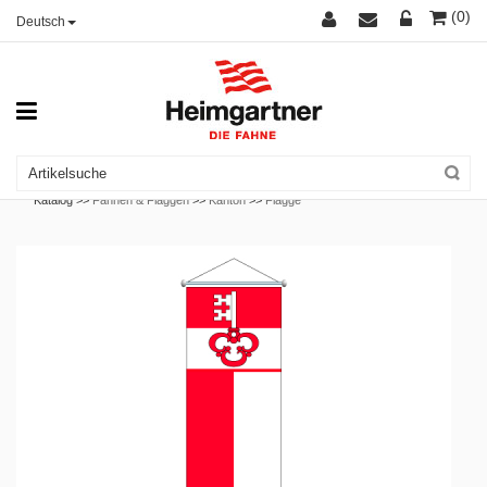
(0)
Deutsch
Katalog >>
Fahnen & Flaggen
>>
Kanton
>>
Flagge