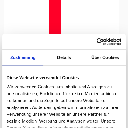
Tap to expand
Zustimmung
Details
Über Cookies
Diese Webseite verwendet Cookies
Flagge, Kanton bedruckt
Wir verwenden Cookies, um Inhalte und Anzeigen zu
Obwalden, 78 x 600 cm,
personalisieren, Funktionen für soziale Medien anbieten
zu können und die Zugriffe auf unsere Website zu
Lieferzeit Tage:
ca. 5-7 Arbeitstage
analysieren. Außerdem geben wir Informationen zu Ihrer
Verwendung unserer Website an unsere Partner für
264.00 CHF
soziale Medien, Werbung und Analysen weiter. Unsere
Partner führen diese Informationen möglicherweise mit