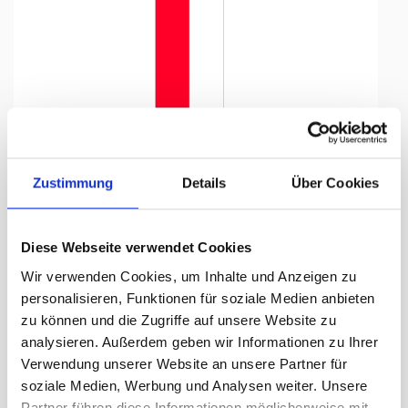
Tap to expand
Zustimmung
Details
Über Cookies
Diese Webseite verwendet Cookies
Flagge, Kanton bedruckt
Wir verwenden Cookies, um Inhalte und Anzeigen zu
Solothurn, 100 x 400 cm,
personalisieren, Funktionen für soziale Medien anbieten
zu können und die Zugriffe auf unsere Website zu
Lieferzeit Tage:
ca. 5-7 Arbeitstage
analysieren. Außerdem geben wir Informationen zu Ihrer
Verwendung unserer Website an unsere Partner für
239.95 CHF
soziale Medien, Werbung und Analysen weiter. Unsere
Partner führen diese Informationen möglicherweise mit