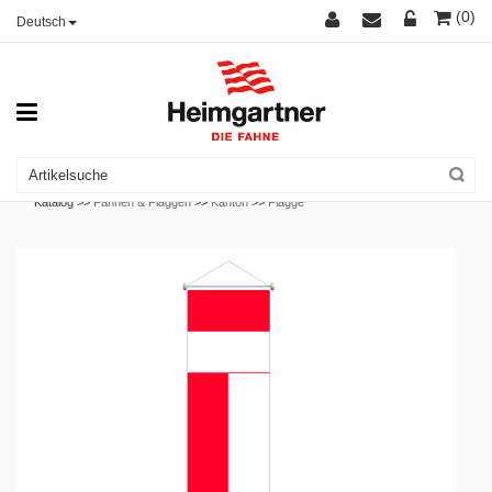
(0)
Deutsch
Katalog >>
Fahnen & Flaggen
>>
Kanton
>>
Flagge