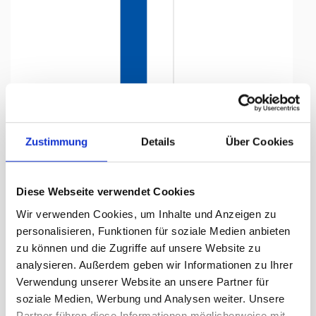
Tap to expand
Zustimmung
Details
Über Cookies
Diese Webseite verwendet Cookies
Flagge, Kanton bedruckt
Wir verwenden Cookies, um Inhalte und Anzeigen zu
Zürich, 78 x 400 cm,
personalisieren, Funktionen für soziale Medien anbieten
zu können und die Zugriffe auf unsere Website zu
Lieferzeit Tage:
ca. 5-7 Arbeitstage
analysieren. Außerdem geben wir Informationen zu Ihrer
Verwendung unserer Website an unsere Partner für
194.75 CHF
soziale Medien, Werbung und Analysen weiter. Unsere
Partner führen diese Informationen möglicherweise mit