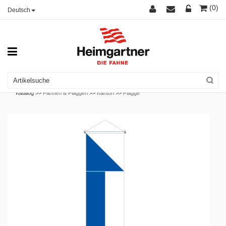
(0)
Deutsch
Katalog >>
Fahnen & Flaggen
>>
Kanton
>>
Flagge