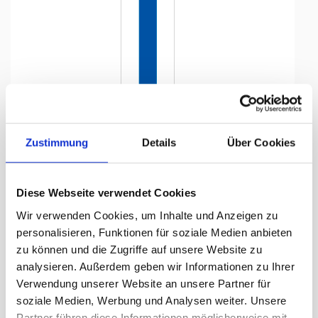
Tap to expand
Zustimmung
Details
Über Cookies
Diese Webseite verwendet Cookies
Flagge, Kanton bedruckt
Wir verwenden Cookies, um Inhalte und Anzeigen zu
Zug, 78 x 600 cm,
personalisieren, Funktionen für soziale Medien anbieten
zu können und die Zugriffe auf unsere Website zu
Lieferzeit Tage:
ca. 5-7 Arbeitstage
analysieren. Außerdem geben wir Informationen zu Ihrer
Verwendung unserer Website an unsere Partner für
243.10 CHF
soziale Medien, Werbung und Analysen weiter. Unsere
Partner führen diese Informationen möglicherweise mit