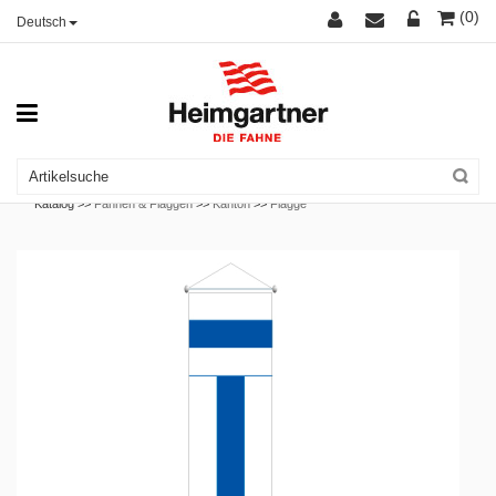
(0)
Deutsch
Katalog >>
Fahnen & Flaggen
>>
Kanton
>>
Flagge