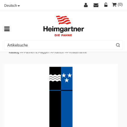
(0)
Deutsch
Katalog >>
Fahnen & Flaggen
>>
Kanton
>>
Knatterfahne