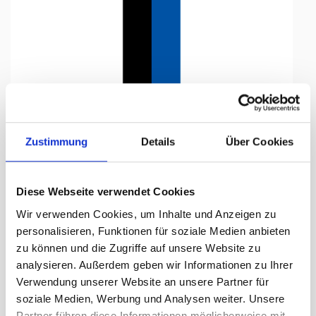
Tap to expand
Zustimmung
Details
Über Cookies
Diese Webseite verwendet Cookies
Knatterfahne, Kanton bedruckt
Wir verwenden Cookies, um Inhalte und Anzeigen zu
Aargau, 78 x 700 cm
personalisieren, Funktionen für soziale Medien anbieten
zu können und die Zugriffe auf unsere Website zu
Lieferzeit Tage:
ca. 5-7 Arbeitstage
analysieren. Außerdem geben wir Informationen zu Ihrer
Verwendung unserer Website an unsere Partner für
288.30 CHF
soziale Medien, Werbung und Analysen weiter. Unsere
Partner führen diese Informationen möglicherweise mit