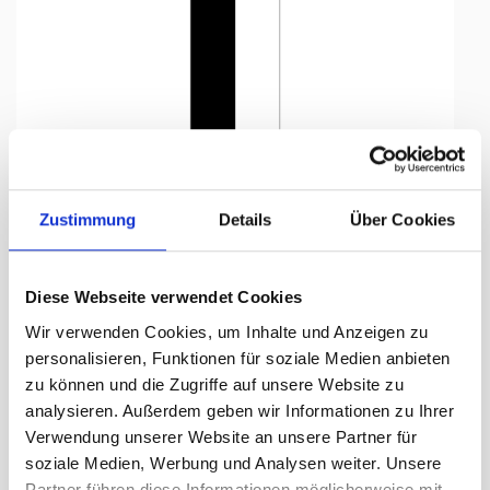
Tap to expand
Zustimmung
Details
Über Cookies
Diese Webseite verwendet Cookies
Knatterfahne, Kanton bedruckt
Wir verwenden Cookies, um Inhalte und Anzeigen zu
Freiburg, 100 x 600 cm
personalisieren, Funktionen für soziale Medien anbieten
zu können und die Zugriffe auf unsere Website zu
Lieferzeit Tage:
ca. 5-7 Arbeitstage
analysieren. Außerdem geben wir Informationen zu Ihrer
Verwendung unserer Website an unsere Partner für
303.05 CHF
soziale Medien, Werbung und Analysen weiter. Unsere
Partner führen diese Informationen möglicherweise mit