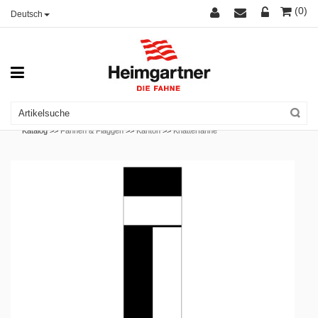
(0)
Deutsch
Katalog >>
Fahnen & Flaggen
>>
Kanton
>>
Knatterfahne