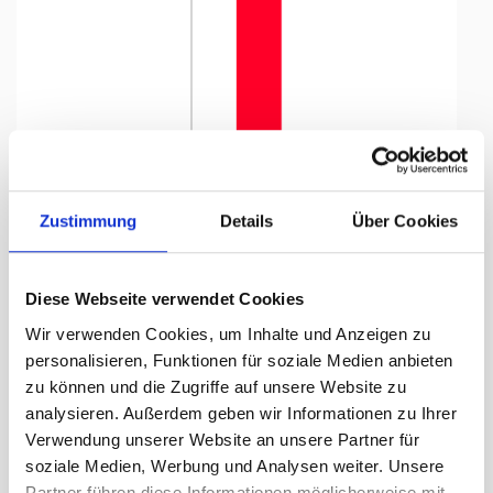
Tap to expand
Zustimmung
Details
Über Cookies
Diese Webseite verwendet Cookies
Knatterfahne, Kanton bedruckt
Wir verwenden Cookies, um Inhalte und Anzeigen zu
Jura, 78 x 600 cm
personalisieren, Funktionen für soziale Medien anbieten
zu können und die Zugriffe auf unsere Website zu
Lieferzeit Tage:
ca. 5-7 Arbeitstage
analysieren. Außerdem geben wir Informationen zu Ihrer
Verwendung unserer Website an unsere Partner für
243.10 CHF
soziale Medien, Werbung und Analysen weiter. Unsere
Partner führen diese Informationen möglicherweise mit