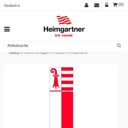
(0)
Deutsch
Katalog >>
Fahnen & Flaggen
>>
Kanton
>>
Knatterfahne