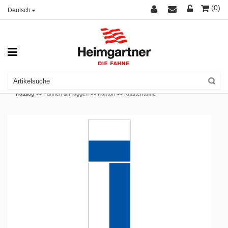
(0)
Deutsch
Katalog >>
Fahnen & Flaggen
>>
Kanton
>>
Knatterfahne