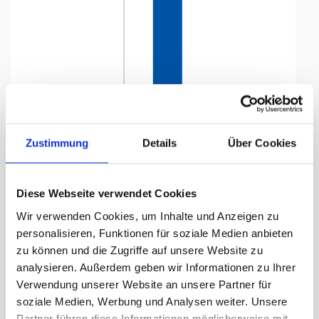
Tap to expand
Zustimmung
Details
Über Cookies
Diese Webseite verwendet Cookies
Knatterfahne, Kanton bedruckt
Wir verwenden Cookies, um Inhalte und Anzeigen zu
Luzern, 150 x 400 cm
personalisieren, Funktionen für soziale Medien anbieten
zu können und die Zugriffe auf unsere Website zu
Lieferzeit Tage:
ca. 5-7 Arbeitstage
analysieren. Außerdem geben wir Informationen zu Ihrer
Verwendung unserer Website an unsere Partner für
309.40 CHF
soziale Medien, Werbung und Analysen weiter. Unsere
Partner führen diese Informationen möglicherweise mit