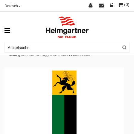
(0)
Deutsch
Katalog >>
Fahnen & Flaggen
>>
Kanton
>>
Knatterfahne