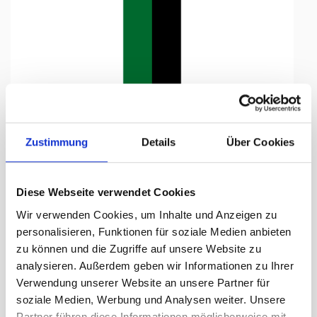
Tap to expand
Zustimmung
Details
Über Cookies
Diese Webseite verwendet Cookies
Knatterfahne, Kanton bedruckt
Wir verwenden Cookies, um Inhalte und Anzeigen zu
Schaffhausen, 100 x 600 cm
personalisieren, Funktionen für soziale Medien anbieten
zu können und die Zugriffe auf unsere Website zu
Lieferzeit Tage:
ca. 5-7 Arbeitstage
analysieren. Außerdem geben wir Informationen zu Ihrer
Verwendung unserer Website an unsere Partner für
321.10 CHF
soziale Medien, Werbung und Analysen weiter. Unsere
Partner führen diese Informationen möglicherweise mit