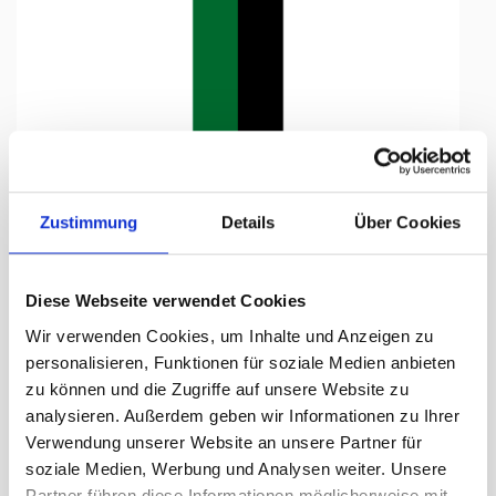
Tap to expand
Zustimmung
Details
Über Cookies
Diese Webseite verwendet Cookies
Knatterfahne, Kanton bedruckt
Wir verwenden Cookies, um Inhalte und Anzeigen zu
Schaffhausen, 78 x 300 cm
personalisieren, Funktionen für soziale Medien anbieten
zu können und die Zugriffe auf unsere Website zu
Lieferzeit Tage:
ca. 5-7 Arbeitstage
analysieren. Außerdem geben wir Informationen zu Ihrer
Verwendung unserer Website an unsere Partner für
191.40 CHF
soziale Medien, Werbung und Analysen weiter. Unsere
Partner führen diese Informationen möglicherweise mit