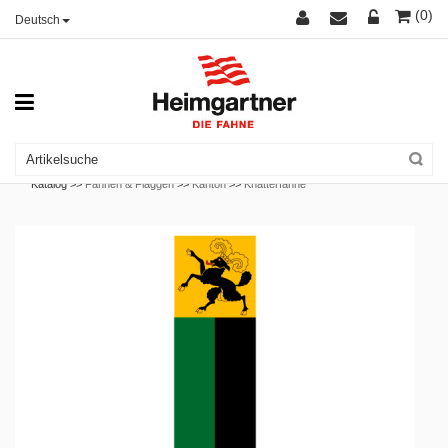
(0)
Deutsch
Katalog >>
Fahnen & Flaggen
>>
Kanton
>>
Knatterfahne