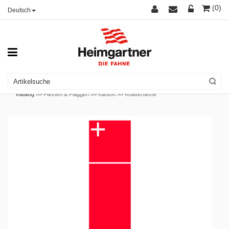
(0)
Deutsch
Katalog >>
Fahnen & Flaggen
>>
Kanton
>>
Knatterfahne