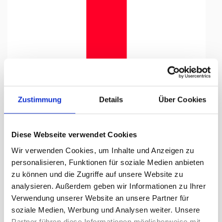
Tap to expand
Zustimmung
Details
Über Cookies
Diese Webseite verwendet Cookies
Knatterfahne, Kanton bedruckt
Wir verwenden Cookies, um Inhalte und Anzeigen zu
Schwyz, 150 x 500 cm
personalisieren, Funktionen für soziale Medien anbieten
zu können und die Zugriffe auf unsere Website zu
Lieferzeit Tage:
ca. 5-7 Arbeitstage
analysieren. Außerdem geben wir Informationen zu Ihrer
Verwendung unserer Website an unsere Partner für
347.65 CHF
soziale Medien, Werbung und Analysen weiter. Unsere
Partner führen diese Informationen möglicherweise mit