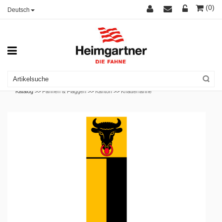
(0)
Deutsch
Katalog >>
Fahnen & Flaggen
>>
Kanton
>>
Knatterfahne