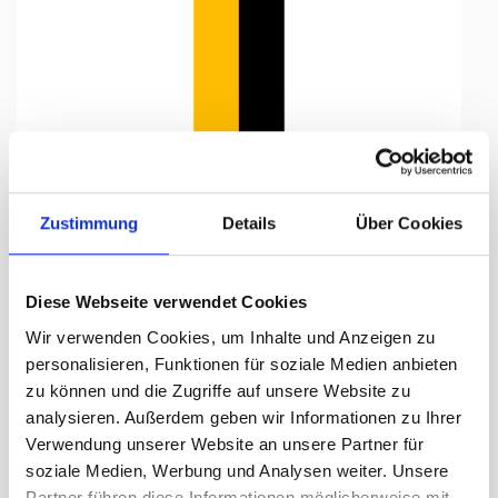
Tap to expand
Zustimmung
Details
Über Cookies
Diese Webseite verwendet Cookies
Knatterfahne, Kanton bedruckt
Wir verwenden Cookies, um Inhalte und Anzeigen zu
Uri, 120 x 600 cm
personalisieren, Funktionen für soziale Medien anbieten
zu können und die Zugriffe auf unsere Website zu
Lieferzeit Tage:
ca. 5-7 Arbeitstage
analysieren. Außerdem geben wir Informationen zu Ihrer
Verwendung unserer Website an unsere Partner für
354.65 CHF
soziale Medien, Werbung und Analysen weiter. Unsere
Partner führen diese Informationen möglicherweise mit