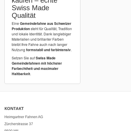
kaufen – echte
Swiss Made
Qualität
Eine
Gemeindefahne aus Schweizer
Produktion
steht für Qualität, Tradition
und lokale Identität. Dank langlebiger
Materialien und brillanter Farben
bleibt Ihre Fahne auch nach langer
Nutzung
formstabil und farbintensiv
.
Setzen Sie auf
Swiss Made
Gemeindefahnen mit höchster
Farbechtheit und maximaler
Haltbarkeit
.
KONTAKT
Heimgartner Fahnen AG
Zürcherstrasse 37