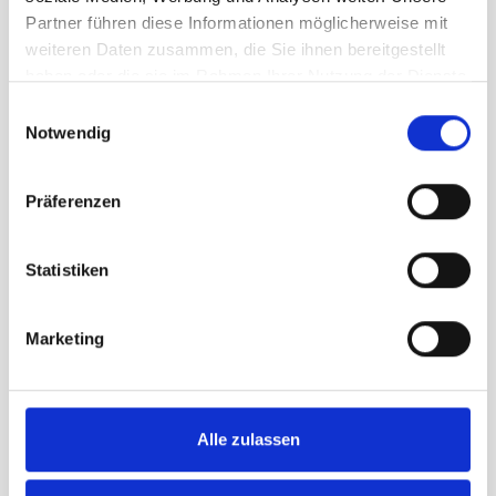
Gemeindefahne Chur
Partner führen diese Informationen möglicherweise mit
Gemeindefahne Frauenfeld
weiteren Daten zusammen, die Sie ihnen bereitgestellt
Gemeindefahne Rapperswil-Jona
haben oder die sie im Rahmen Ihrer Nutzung der Dienste
Alle Fahnen werden mit
höchster
gesammelt haben.
Einwilligungsauswahl
Präzision produziert
, damit Farben
Notwendig
und Wappen exakt den offiziellen
Vorlagen entsprechen.
Präferenzen
Vorteile unserer
Gemeindefahnen
Statistiken
🇨🇭
Swiss Made
– hergestellt in der
Schweiz
🎨
Höchste Farbechtheit
– brillante
Marketing
und langlebige Farben
🛡
Lange Haltbarkeit
– robustes
Fahnenmaterial
🌦
Wetterfest und UV-beständig
–
ideal für den Aussenbereich
Alle zulassen
🧵
Präzise Verarbeitung
– verstärkte
Nähte und stabile Ausführung
🏛
Originalgetreue Wappen
–