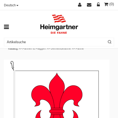
(0)
Deutsch
Katalog >>
Fahnen & Flaggen
>>
Gemeindefahne
>>
Fahne