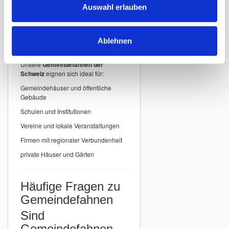
detailgenauer Druck
Auswahl erlauben
Einsatzbereiche für
Ablehnen
Gemeindefahnen
Unsere
Gemeindefahnen der
Schweiz
eignen sich ideal für:
Gemeindehäuser und öffentliche
Gebäude
Schulen und Institutionen
Vereine und lokale Veranstaltungen
Firmen mit regionaler Verbundenheit
private Häuser und Gärten
Häufige Fragen zu
Gemeindefahnen
Sind
Gemeindefahnen