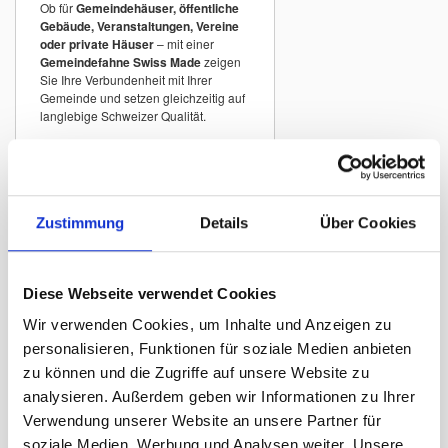
Ob für
Gemeindehäuser, öffentliche
Gebäude, Veranstaltungen, Vereine
oder private Häuser
– mit einer
Gemeindefahne Swiss Made
zeigen
Sie Ihre Verbundenheit mit Ihrer
Gemeinde und setzen gleichzeitig auf
langlebige Schweizer Qualität.
Gemeindefahnen
Schweiz A–Z
Zustimmung
Details
Über Cookies
In unserem Sortiment finden Sie
Gemeindefahnen vieler Schweizer
Gemeinden
mit originalgetreuen
Wappen.
Diese Webseite verwendet Cookies
Beispiele:
Wir verwenden Cookies, um Inhalte und Anzeigen zu
Gemeindefahne Zürich
personalisieren, Funktionen für soziale Medien anbieten
Gemeindefahne Winterthur
zu können und die Zugriffe auf unsere Website zu
analysieren. Außerdem geben wir Informationen zu Ihrer
Gemeindefahne St. Gallen
Verwendung unserer Website an unsere Partner für
Gemeindefahne Luzern
soziale Medien, Werbung und Analysen weiter. Unsere