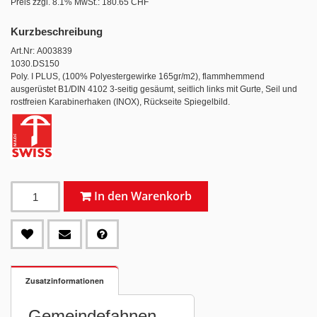
Preis zzgl. 8.1% MwSt.:
180.65 CHF
Kurzbeschreibung
Art.Nr: A003839
1030.DS150
Poly. I PLUS, (100% Polyestergewirke 165gr/m2), flammhemmend
ausgerüstet B1/DIN 4102 3-seitig gesäumt, seitlich links mit Gurte, Seil und
rostfreien Karabinerhaken (INOX), Rückseite Spiegelbild.
In den Warenkorb
Zusatzinformationen
Gemeindefahnen