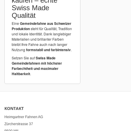
kaufen – echte
Swiss Made
Qualität
Eine
Gemeindefahne aus Schweizer
Produktion
steht für Qualität, Tradition
und lokale Identität. Dank langlebiger
Materialien und brillanter Farben
bleibt Ihre Fahne auch nach langer
Nutzung
formstabil und farbintensiv
.
Setzen Sie auf
Swiss Made
Gemeindefahnen mit höchster
Farbechtheit und maximaler
Haltbarkeit
.
KONTAKT
Heimgartner Fahnen AG
Zürcherstrasse 37