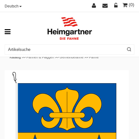
(0)
Deutsch
Katalog >>
Fahnen & Flaggen
>>
Gemeindefahne
>>
Fahne