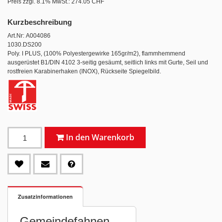
Preis zzgl. 8.1% MwSt.:
274.05 CHF
Kurzbeschreibung
Art.Nr: A004086
1030.DS200
Poly. I PLUS, (100% Polyestergewirke 165gr/m2), flammhemmend
ausgerüstet B1/DIN 4102 3-seitig gesäumt, seitlich links mit Gurte, Seil und
rostfreien Karabinerhaken (INOX), Rückseite Spiegelbild.
In den Warenkorb
Zusatzinformationen
Gemeindefahnen