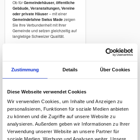
Ob für
Gemeindehäuser, öffentliche
Gebäude, Veranstaltungen, Vereine
oder private Häuser
– mit einer
Gemeindefahne Swiss Made
zeigen
Sie Ihre Verbundenheit mit Ihrer
Gemeinde und setzen gleichzeitig auf
langlebige Schweizer Qualität.
Gemeindefahnen
Schweiz A–Z
Zustimmung
Details
Über Cookies
In unserem Sortiment finden Sie
Gemeindefahnen vieler Schweizer
Gemeinden
mit originalgetreuen
Wappen.
Diese Webseite verwendet Cookies
Beispiele:
Wir verwenden Cookies, um Inhalte und Anzeigen zu
Gemeindefahne Zürich
personalisieren, Funktionen für soziale Medien anbieten
Gemeindefahne Winterthur
zu können und die Zugriffe auf unsere Website zu
analysieren. Außerdem geben wir Informationen zu Ihrer
Gemeindefahne St. Gallen
Verwendung unserer Website an unsere Partner für
Gemeindefahne Luzern
soziale Medien, Werbung und Analysen weiter. Unsere