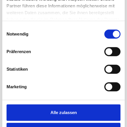
Gemeindefahne Chur
Partner führen diese Informationen möglicherweise mit
Gemeindefahne Frauenfeld
weiteren Daten zusammen, die Sie ihnen bereitgestellt
Gemeindefahne Rapperswil-Jona
haben oder die sie im Rahmen Ihrer Nutzung der Dienste
Alle Fahnen werden mit
höchster
gesammelt haben.
Einwilligungsauswahl
Präzision produziert
, damit Farben
Notwendig
und Wappen exakt den offiziellen
Vorlagen entsprechen.
Präferenzen
Vorteile unserer
Gemeindefahnen
Statistiken
🇨🇭
Swiss Made
– hergestellt in der
Schweiz
🎨
Höchste Farbechtheit
– brillante
Marketing
und langlebige Farben
🛡
Lange Haltbarkeit
– robustes
Fahnenmaterial
🌦
Wetterfest und UV-beständig
–
ideal für den Aussenbereich
Alle zulassen
🧵
Präzise Verarbeitung
– verstärkte
Nähte und stabile Ausführung
🏛
Originalgetreue Wappen
–