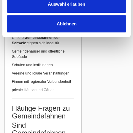
detailgenauer Druck
Auswahl erlauben
Einsatzbereiche für
Ablehnen
Gemeindefahnen
Unsere
Gemeindefahnen der
Schweiz
eignen sich ideal für:
Gemeindehäuser und öffentliche
Gebäude
Schulen und Institutionen
Vereine und lokale Veranstaltungen
Firmen mit regionaler Verbundenheit
private Häuser und Gärten
Häufige Fragen zu
Gemeindefahnen
Sind
Gemeindefahnen