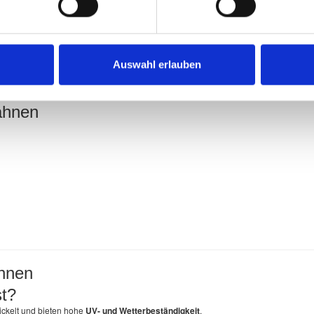
ch
ührung
Auswahl erlauben
ahnen
hnen
t?
ckelt und bieten hohe
UV- und Wetterbeständigkeit
.