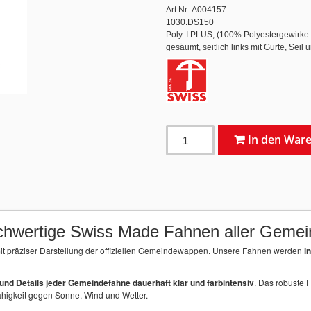
Art.Nr: A004157
1030.DS150
Poly. I PLUS, (100% Polyestergewirk
gesäumt, seitlich links mit Gurte, Seil
In den War
hwertige Swiss Made Fahnen aller Geme
t präziser Darstellung der offiziellen Gemeindewappen. Unsere Fahnen werden
i
nd Details jeder Gemeindefahne dauerhaft klar und farbintensiv
. Das robuste 
ähigkeit gegen Sonne, Wind und Wetter.