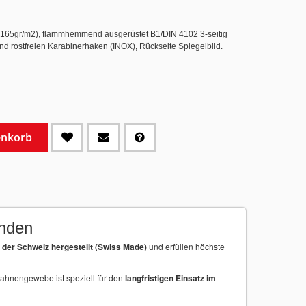
e 165gr/m2), flammhemmend ausgerüstet B1/DIN 4102 3-seitig
 und rostfreien Karabinerhaken (INOX), Rückseite Spiegelbild.
enkorb
inden
n der Schweiz hergestellt (Swiss Made)
und erfüllen höchste
Fahnengewebe ist speziell für den
langfristigen Einsatz im