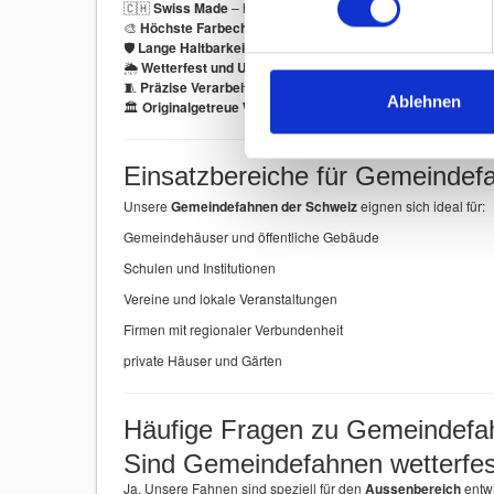
🇨🇭
Swiss Made
– hergestellt in der Schweiz
🎨
Höchste Farbechtheit
– brillante und langlebige Farben
🛡
Lange Haltbarkeit
– robustes Fahnenmaterial
🌦
Wetterfest und UV-beständig
– ideal für den Aussenberei
🧵
Präzise Verarbeitung
– verstärkte Nähte und stabile Ausf
Ablehnen
🏛
Originalgetreue Wappen
– detailgenauer Druck
Einsatzbereiche für Gemeindef
Unsere
Gemeindefahnen der Schweiz
eignen sich ideal für:
Gemeindehäuser und öffentliche Gebäude
Schulen und Institutionen
Vereine und lokale Veranstaltungen
Firmen mit regionaler Verbundenheit
private Häuser und Gärten
Häufige Fragen zu Gemeindefa
Sind Gemeindefahnen wetterfes
Ja. Unsere Fahnen sind speziell für den
Aussenbereich
entwi