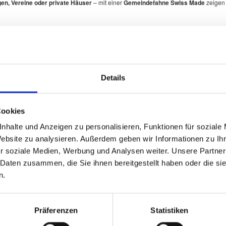
en, Vereine oder private Häuser
– mit einer
Gemeindefahne Swiss Made
zeigen 
hweizer Gemeinden
mit originalgetreuen Wappen.
Details
Cookies
nhalte und Anzeigen zu personalisieren, Funktionen für soziale
Website zu analysieren. Außerdem geben wir Informationen zu I
r soziale Medien, Werbung und Analysen weiter. Unsere Partner
 Daten zusammen, die Sie ihnen bereitgestellt haben oder die s
n.
t Farben und Wappen exakt den offiziellen Vorlagen entsprechen.
Präferenzen
Statistiken
en