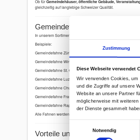
Ob für
Gemeindehäuser, öffentliche Gebäude, Veranstaltung
gleichzeitig auf langlebige Schweizer Qualität.
Gemeindefahnen Schweiz A–Z
In unserem Sortiment finden Sie
Gemeindefahnen vieler Sc
Beispiele:
Zustimmung
Gemeindefahne Zürich
Gemeindefahne Winterthur
Diese Webseite verwendet 
Gemeindefahne St. Gallen
Wir verwenden Cookies, um I
Gemeindefahne Luzern
und die Zugriffe auf unsere 
Gemeindefahne Chur
Website an unsere Partner fü
Gemeindefahne Frauenfeld
möglicherweise mit weiteren
Gemeindefahne Rapperswil-Jona
der Dienste gesammelt habe
Alle Fahnen werden mit
höchster Präzision produziert
, dami
Einwilligungsauswahl
Notwendig
Vorteile unserer Gemeindefahn