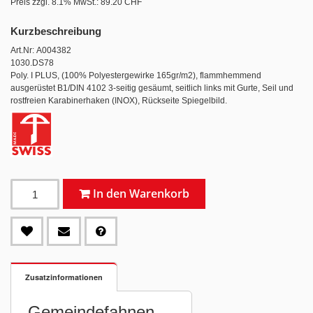
Preis zzgl. 8.1% MwSt.:
89.20 CHF
Kurzbeschreibung
Art.Nr: A004382
1030.DS78
Poly. I PLUS, (100% Polyestergewirke 165gr/m2), flammhemmend
ausgerüstet B1/DIN 4102 3-seitig gesäumt, seitlich links mit Gurte, Seil und
rostfreien Karabinerhaken (INOX), Rückseite Spiegelbild.
In den Warenkorb
Zusatzinformationen
Gemeindefahnen