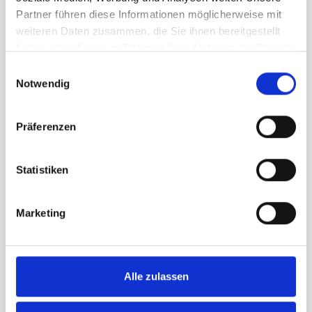
Gemeindefahne Chur
Partner führen diese Informationen möglicherweise mit
Gemeindefahne Frauenfeld
weiteren Daten zusammen, die Sie ihnen bereitgestellt
Gemeindefahne Rapperswil-Jona
haben oder die sie im Rahmen Ihrer Nutzung der Dienste
Alle Fahnen werden mit
höchster
gesammelt haben.
Einwilligungsauswahl
Präzision produziert
, damit Farben
Notwendig
und Wappen exakt den offiziellen
Vorlagen entsprechen.
Präferenzen
Vorteile unserer
Gemeindefahnen
Statistiken
🇨🇭
Swiss Made
– hergestellt in der
Schweiz
🎨
Höchste Farbechtheit
– brillante
Marketing
und langlebige Farben
🛡
Lange Haltbarkeit
– robustes
Fahnenmaterial
🌦
Wetterfest und UV-beständig
–
ideal für den Aussenbereich
Alle zulassen
🧵
Präzise Verarbeitung
– verstärkte
Nähte und stabile Ausführung
🏛
Originalgetreue Wappen
–