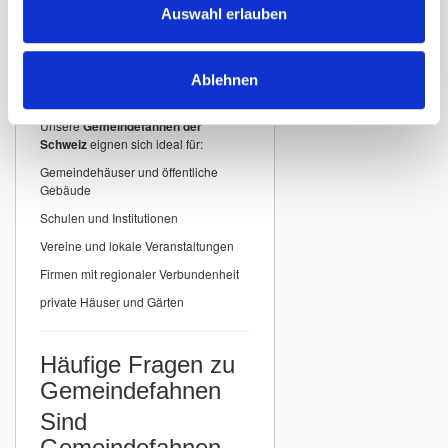
detailgenauer Druck
Auswahl erlauben
Einsatzbereiche für
Ablehnen
Gemeindefahnen
Unsere
Gemeindefahnen der
Schweiz
eignen sich ideal für:
Gemeindehäuser und öffentliche
Gebäude
Schulen und Institutionen
Vereine und lokale Veranstaltungen
Firmen mit regionaler Verbundenheit
private Häuser und Gärten
Häufige Fragen zu
Gemeindefahnen
Sind
Gemeindefahnen