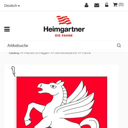
(0)
Deutsch
Katalog >>
Fahnen & Flaggen
>>
Gemeindefahne
>>
Fahne