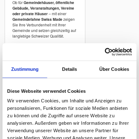
Ob für
Gemeindehäuser, öffentliche
Gebäude, Veranstaltungen, Vereine
oder private Häuser
– mit einer
Gemeindefahne Swiss Made
zeigen
Sie Ihre Verbundenheit mit Ihrer
Gemeinde und setzen gleichzeitig auf
langlebige Schweizer Qualität.
Gemeindefahnen
Schweiz A–Z
Zustimmung
Details
Über Cookies
In unserem Sortiment finden Sie
Gemeindefahnen vieler Schweizer
Gemeinden
mit originalgetreuen
Wappen.
Diese Webseite verwendet Cookies
Beispiele:
Wir verwenden Cookies, um Inhalte und Anzeigen zu
Gemeindefahne Zürich
personalisieren, Funktionen für soziale Medien anbieten
Gemeindefahne Winterthur
zu können und die Zugriffe auf unsere Website zu
analysieren. Außerdem geben wir Informationen zu Ihrer
Gemeindefahne St. Gallen
Verwendung unserer Website an unsere Partner für
Gemeindefahne Luzern
soziale Medien, Werbung und Analysen weiter. Unsere