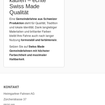
kaufen – echte
Swiss Made
Qualität
Eine
Gemeindefahne aus Schweizer
Produktion
steht für Qualität, Tradition
und lokale Identität. Dank langlebiger
Materialien und brillanter Farben
bleibt Ihre Fahne auch nach langer
Nutzung
formstabil und farbintensiv
.
Setzen Sie auf
Swiss Made
Gemeindefahnen mit höchster
Farbechtheit und maximaler
Haltbarkeit
.
KONTAKT
Heimgartner Fahnen AG
Zürcherstrasse 37