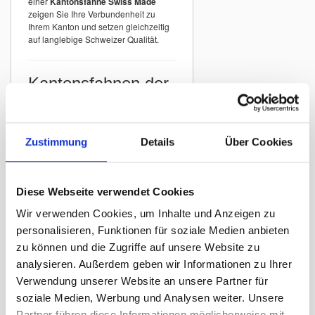
einer
Kantonsfahne Swiss Made
zeigen Sie Ihre Verbundenheit zu
Ihrem Kanton und setzen gleichzeitig
auf langlebige Schweizer Qualität.
Kantonsfahnen der
Schweiz
In unserem Sortiment finden Sie
Kantonsfahnen aller Schweizer
Zustimmung
Details
Über Cookies
Kantone
mit originalgetreuer
Darstellung der offiziellen Wappen.
Beispiele:
Diese Webseite verwendet Cookies
Kantonsfahne Zürich
Wir verwenden Cookies, um Inhalte und Anzeigen zu
Kantonsfahne Bern
personalisieren, Funktionen für soziale Medien anbieten
Kantonsfahne St. Gallen
zu können und die Zugriffe auf unsere Website zu
Kantonsfahne Graubünden
analysieren. Außerdem geben wir Informationen zu Ihrer
Kantonsfahne Luzern
Verwendung unserer Website an unsere Partner für
Kantonsfahne Thurgau
soziale Medien, Werbung und Analysen weiter. Unsere
Partner führen diese Informationen möglicherweise mit