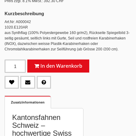
Preis zzgl. 8.1% MwSt.:
392.30 CHF
Kurzbeschreibung
Art.Nr: A000042
1020.E120AR
aus Synthflag (100% Polyestergewebe 160 gr/m2), Rückseite Spiegelbild 3-
seitig gesäumt, seitlich links mit Gurte, Seil und rostfreien Karabinerhaken
(INOX), dazwischen weisse Plastik-Karabinerhaken oder
Chromstahlkarabinerhaken zur Seilführung (ab Grösse 200 /200 cm).
In den Warenkorb
Zusatzinformationen
Kantonsfahnen
Schweiz –
hochwertige Swiss