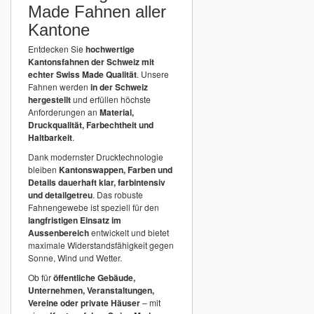
Made Fahnen aller
Kantone
Entdecken Sie
hochwertige
Kantonsfahnen der Schweiz mit
echter Swiss Made Qualität
. Unsere
Fahnen werden
in der Schweiz
hergestellt
und erfüllen höchste
Anforderungen an
Material,
Druckqualität, Farbechtheit und
Haltbarkeit
.
Dank modernster Drucktechnologie
bleiben
Kantonswappen, Farben und
Details dauerhaft klar, farbintensiv
und detailgetreu
. Das robuste
Fahnengewebe ist speziell für den
langfristigen Einsatz im
Aussenbereich
entwickelt und bietet
maximale Widerstandsfähigkeit gegen
Sonne, Wind und Wetter.
Ob für
öffentliche Gebäude,
Unternehmen, Veranstaltungen,
Vereine oder private Häuser
– mit