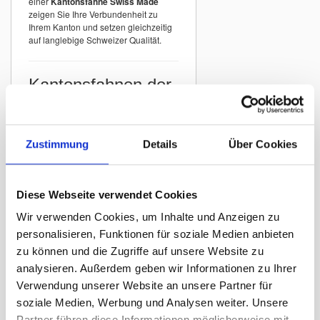
einer
Kantonsfahne Swiss Made
zeigen Sie Ihre Verbundenheit zu
Ihrem Kanton und setzen gleichzeitig
auf langlebige Schweizer Qualität.
Kantonsfahnen der
Schweiz
In unserem Sortiment finden Sie
Kantonsfahnen aller Schweizer
Zustimmung
Details
Über Cookies
Kantone
mit originalgetreuer
Darstellung der offiziellen Wappen.
Beispiele:
Diese Webseite verwendet Cookies
Kantonsfahne Zürich
Wir verwenden Cookies, um Inhalte und Anzeigen zu
Kantonsfahne Bern
personalisieren, Funktionen für soziale Medien anbieten
Kantonsfahne St. Gallen
zu können und die Zugriffe auf unsere Website zu
Kantonsfahne Graubünden
analysieren. Außerdem geben wir Informationen zu Ihrer
Kantonsfahne Luzern
Verwendung unserer Website an unsere Partner für
Kantonsfahne Thurgau
soziale Medien, Werbung und Analysen weiter. Unsere
Partner führen diese Informationen möglicherweise mit