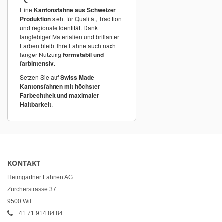
Eine
Kantonsfahne aus Schweizer
Produktion
steht für Qualität, Tradition
und regionale Identität. Dank
langlebiger Materialien und brillanter
Farben bleibt Ihre Fahne auch nach
langer Nutzung
formstabil und
farbintensiv
.
Setzen Sie auf
Swiss Made
Kantonsfahnen mit höchster
Farbechtheit und maximaler
Haltbarkeit
.
KONTAKT
Heimgartner Fahnen AG
Zürcherstrasse 37
9500 Wil
+41 71 914 84 84