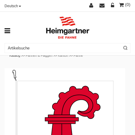
(0)
Deutsch
Katalog >>
Fahnen & Flaggen
>>
Kanton
>>
Fahne