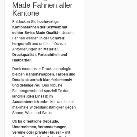
Made Fahnen aller
Kantone
Entdecken Sie
hochwertige
Kantonsfahnen der Schweiz mit
echter Swiss Made Qualität
. Unsere
Fahnen werden
in der Schweiz
hergestellt
und erfüllen höchste
Anforderungen an
Material,
Druckqualität, Farbechtheit und
Haltbarkeit
.
Dank modernster Drucktechnologie
bleiben
Kantonswappen, Farben und
Details dauerhaft klar, farbintensiv
und detailgetreu
. Das robuste
Fahnengewebe ist speziell für den
langfristigen Einsatz im
Aussenbereich
entwickelt und bietet
maximale Widerstandsfähigkeit gegen
Sonne, Wind und Wetter.
Ob für
öffentliche Gebäude,
Unternehmen, Veranstaltungen,
Vereine oder private Häuser
– mit