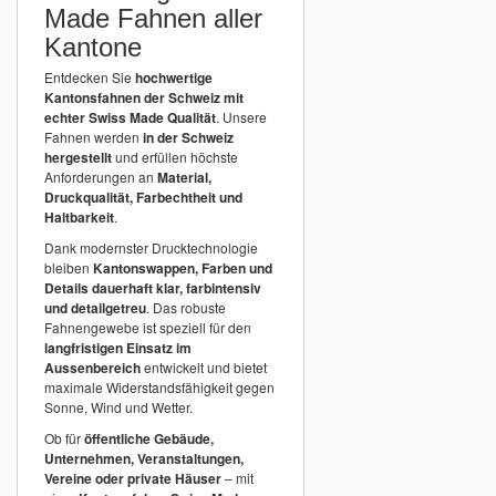
Made Fahnen aller
Kantone
Entdecken Sie
hochwertige
Kantonsfahnen der Schweiz mit
echter Swiss Made Qualität
. Unsere
Fahnen werden
in der Schweiz
hergestellt
und erfüllen höchste
Anforderungen an
Material,
Druckqualität, Farbechtheit und
Haltbarkeit
.
Dank modernster Drucktechnologie
bleiben
Kantonswappen, Farben und
Details dauerhaft klar, farbintensiv
und detailgetreu
. Das robuste
Fahnengewebe ist speziell für den
langfristigen Einsatz im
Aussenbereich
entwickelt und bietet
maximale Widerstandsfähigkeit gegen
Sonne, Wind und Wetter.
Ob für
öffentliche Gebäude,
Unternehmen, Veranstaltungen,
Vereine oder private Häuser
– mit