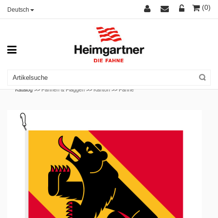
(0)
Deutsch
Katalog >>
Fahnen & Flaggen
>>
Kanton
>>
Fahne