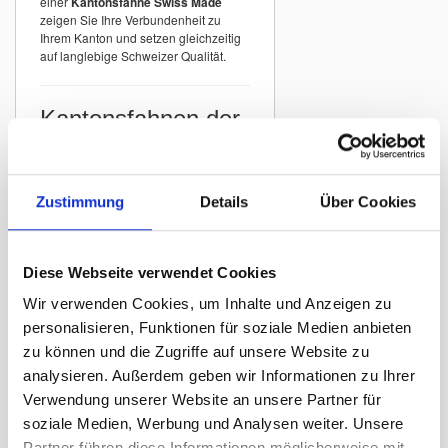
einer
Kantonsfahne Swiss Made
zeigen Sie Ihre Verbundenheit zu
Ihrem Kanton und setzen gleichzeitig
auf langlebige Schweizer Qualität.
Kantonsfahnen der
Schweiz
In unserem Sortiment finden Sie
Kantonsfahnen aller Schweizer
Zustimmung
Details
Über Cookies
Kantone
mit originalgetreuer
Darstellung der offiziellen Wappen.
Beispiele:
Diese Webseite verwendet Cookies
Kantonsfahne Zürich
Wir verwenden Cookies, um Inhalte und Anzeigen zu
Kantonsfahne Bern
personalisieren, Funktionen für soziale Medien anbieten
Kantonsfahne St. Gallen
zu können und die Zugriffe auf unsere Website zu
Kantonsfahne Graubünden
analysieren. Außerdem geben wir Informationen zu Ihrer
Kantonsfahne Luzern
Verwendung unserer Website an unsere Partner für
Kantonsfahne Thurgau
soziale Medien, Werbung und Analysen weiter. Unsere
Partner führen diese Informationen möglicherweise mit