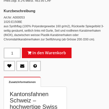
Preis zzgl. 8.1% MwSt.:
463.95 CHF
Kurzbeschreibung
Art.Nr: A000053
1020.E150BE
aus Synthflag (100% Polyestergewebe 160 gr/m2), Rückseite Spiegelbild 3-
seitig gesäumt, seitlich links mit Gurte, Seil und rostfreien Karabinerhaken
(INOX), dazwischen weisse Plastik-Karabinerhaken oder
Chromstahlkarabinerhaken zur Seilführung (ab Grösse 200 /200 cm).
In den Warenkorb
Zusatzinformationen
Kantonsfahnen
Schweiz –
hochwertige Swiss