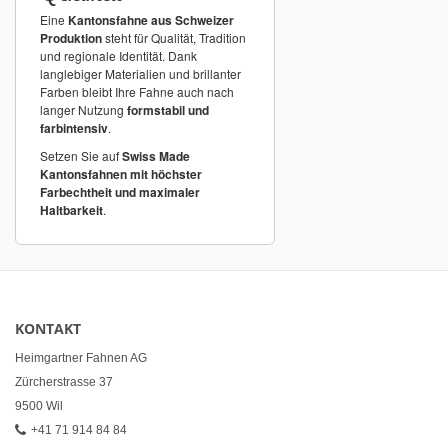
Eine
Kantonsfahne aus Schweizer
Produktion
steht für Qualität, Tradition
und regionale Identität. Dank
langlebiger Materialien und brillanter
Farben bleibt Ihre Fahne auch nach
langer Nutzung
formstabil und
farbintensiv
.
Setzen Sie auf
Swiss Made
Kantonsfahnen mit höchster
Farbechtheit und maximaler
Haltbarkeit
.
KONTAKT
Heimgartner Fahnen AG
Zürcherstrasse 37
9500 Wil
+41 71 914 84 84