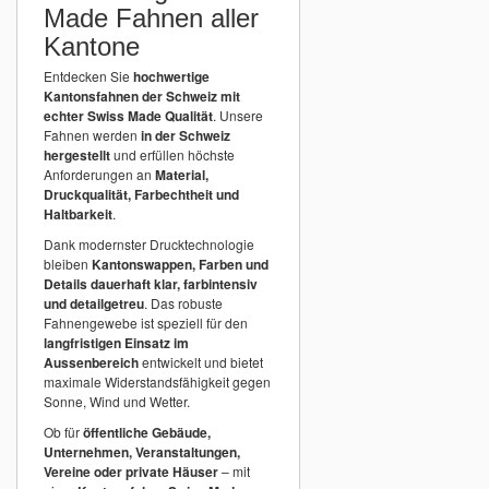
Made Fahnen aller
Kantone
Entdecken Sie
hochwertige
Kantonsfahnen der Schweiz mit
echter Swiss Made Qualität
. Unsere
Fahnen werden
in der Schweiz
hergestellt
und erfüllen höchste
Anforderungen an
Material,
Druckqualität, Farbechtheit und
Haltbarkeit
.
Dank modernster Drucktechnologie
bleiben
Kantonswappen, Farben und
Details dauerhaft klar, farbintensiv
und detailgetreu
. Das robuste
Fahnengewebe ist speziell für den
langfristigen Einsatz im
Aussenbereich
entwickelt und bietet
maximale Widerstandsfähigkeit gegen
Sonne, Wind und Wetter.
Ob für
öffentliche Gebäude,
Unternehmen, Veranstaltungen,
Vereine oder private Häuser
– mit