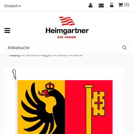
(0)
Deutsch
Katalog >>
Fahnen & Flaggen
>>
Kanton
>>
Fahne