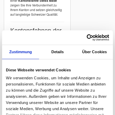
einer
Kantonsfahne Swiss Made
zeigen Sie Ihre Verbundenheit zu
Ihrem Kanton und setzen gleichzeitig
auf langlebige Schweizer Qualität.
Kantonsfahnen der
Schweiz
In unserem Sortiment finden Sie
Kantonsfahnen aller Schweizer
Zustimmung
Details
Über Cookies
Kantone
mit originalgetreuer
Darstellung der offiziellen Wappen.
Beispiele:
Diese Webseite verwendet Cookies
Kantonsfahne Zürich
Wir verwenden Cookies, um Inhalte und Anzeigen zu
Kantonsfahne Bern
personalisieren, Funktionen für soziale Medien anbieten
Kantonsfahne St. Gallen
zu können und die Zugriffe auf unsere Website zu
Kantonsfahne Graubünden
analysieren. Außerdem geben wir Informationen zu Ihrer
Kantonsfahne Luzern
Verwendung unserer Website an unsere Partner für
Kantonsfahne Thurgau
soziale Medien, Werbung und Analysen weiter. Unsere
Partner führen diese Informationen möglicherweise mit