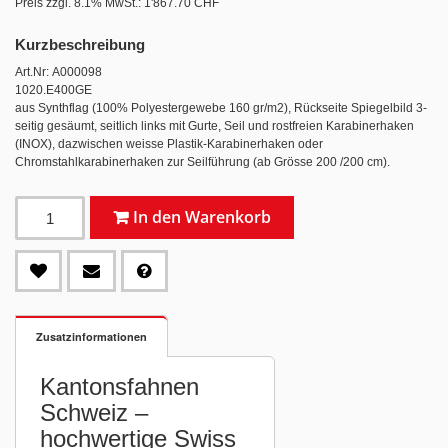
Preis zzgl. 8.1% MwSt.:
1'867.70 CHF
Kurzbeschreibung
Art.Nr: A000098
1020.E400GE
aus Synthflag (100% Polyestergewebe 160 gr/m2), Rückseite Spiegelbild 3-
seitig gesäumt, seitlich links mit Gurte, Seil und rostfreien Karabinerhaken
(INOX), dazwischen weisse Plastik-Karabinerhaken oder
Chromstahlkarabinerhaken zur Seilführung (ab Grösse 200 /200 cm).
In den Warenkorb
Zusatzinformationen
Kantonsfahnen
Schweiz –
hochwertige Swiss