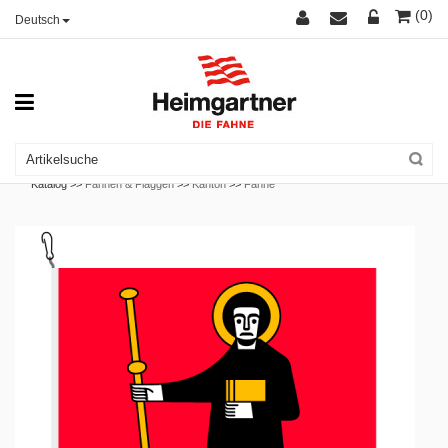
(0)
Deutsch
Katalog >>
Fahnen & Flaggen
>>
Kanton
>>
Fahne