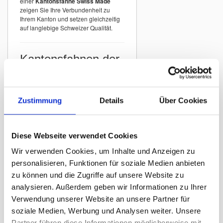
einer
Kantonsfahne Swiss Made
zeigen Sie Ihre Verbundenheit zu
Ihrem Kanton und setzen gleichzeitig
auf langlebige Schweizer Qualität.
Kantonsfahnen der
Schweiz
In unserem Sortiment finden Sie
Kantonsfahnen aller Schweizer
Zustimmung
Details
Über Cookies
Kantone
mit originalgetreuer
Darstellung der offiziellen Wappen.
Beispiele:
Diese Webseite verwendet Cookies
Kantonsfahne Zürich
Wir verwenden Cookies, um Inhalte und Anzeigen zu
Kantonsfahne Bern
personalisieren, Funktionen für soziale Medien anbieten
Kantonsfahne St. Gallen
zu können und die Zugriffe auf unsere Website zu
Kantonsfahne Graubünden
analysieren. Außerdem geben wir Informationen zu Ihrer
Kantonsfahne Luzern
Verwendung unserer Website an unsere Partner für
Kantonsfahne Thurgau
soziale Medien, Werbung und Analysen weiter. Unsere
Partner führen diese Informationen möglicherweise mit