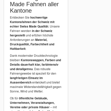
Made Fahnen aller
Kantone
Entdecken Sie
hochwertige
Kantonsfahnen der Schweiz mit
echter Swiss Made Qualität
. Unsere
Fahnen werden
in der Schweiz
hergestellt
und erfüllen höchste
Anforderungen an
Material,
Druckqualität, Farbechtheit und
Haltbarkeit
.
Dank modernster Drucktechnologie
bleiben
Kantonswappen, Farben und
Details dauerhaft klar, farbintensiv
und detailgetreu
. Das robuste
Fahnengewebe ist speziell für den
langfristigen Einsatz im
Aussenbereich
entwickelt und bietet
maximale Widerstandsfähigkeit gegen
Sonne, Wind und Wetter.
Ob für
öffentliche Gebäude,
Unternehmen, Veranstaltungen,
Vereine oder private Häuser
– mit