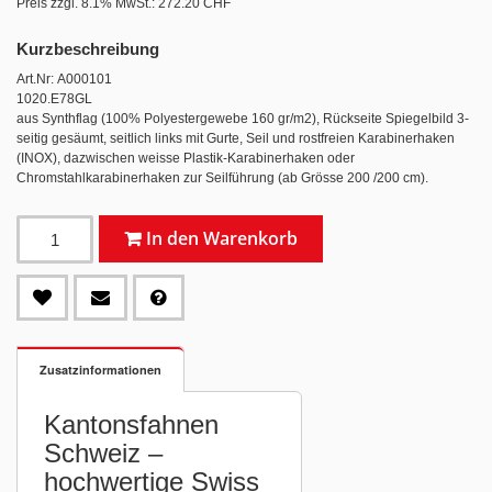
Preis zzgl. 8.1% MwSt.:
272.20 CHF
Kurzbeschreibung
Art.Nr: A000101
1020.E78GL
aus Synthflag (100% Polyestergewebe 160 gr/m2), Rückseite Spiegelbild 3-
seitig gesäumt, seitlich links mit Gurte, Seil und rostfreien Karabinerhaken
(INOX), dazwischen weisse Plastik-Karabinerhaken oder
Chromstahlkarabinerhaken zur Seilführung (ab Grösse 200 /200 cm).
In den Warenkorb
Zusatzinformationen
Kantonsfahnen
Schweiz –
hochwertige Swiss