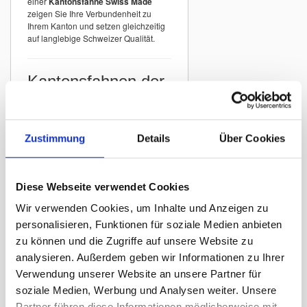
einer
Kantonsfahne Swiss Made
zeigen Sie Ihre Verbundenheit zu
Ihrem Kanton und setzen gleichzeitig
auf langlebige Schweizer Qualität.
Kantonsfahnen der
Schweiz
In unserem Sortiment finden Sie
Kantonsfahnen aller Schweizer
Zustimmung
Details
Über Cookies
Kantone
mit originalgetreuer
Darstellung der offiziellen Wappen.
Beispiele:
Diese Webseite verwendet Cookies
Kantonsfahne Zürich
Wir verwenden Cookies, um Inhalte und Anzeigen zu
Kantonsfahne Bern
personalisieren, Funktionen für soziale Medien anbieten
Kantonsfahne St. Gallen
zu können und die Zugriffe auf unsere Website zu
Kantonsfahne Graubünden
analysieren. Außerdem geben wir Informationen zu Ihrer
Kantonsfahne Luzern
Verwendung unserer Website an unsere Partner für
Kantonsfahne Thurgau
soziale Medien, Werbung und Analysen weiter. Unsere
Partner führen diese Informationen möglicherweise mit