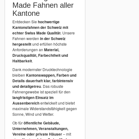
Made Fahnen aller
Kantone
Entdecken Sie
hochwertige
Kantonsfahnen der Schweiz mit
echter Swiss Made Qualität
. Unsere
Fahnen werden
in der Schweiz
hergestellt
und erfüllen höchste
Anforderungen an
Material,
Druckqualität, Farbechtheit und
Haltbarkeit
.
Dank modernster Drucktechnologie
bleiben
Kantonswappen, Farben und
Details dauerhaft klar, farbintensiv
und detailgetreu
. Das robuste
Fahnengewebe ist speziell für den
langfristigen Einsatz im
Aussenbereich
entwickelt und bietet
maximale Widerstandsfähigkeit gegen
Sonne, Wind und Wetter.
Ob für
öffentliche Gebäude,
Unternehmen, Veranstaltungen,
Vereine oder private Häuser
– mit