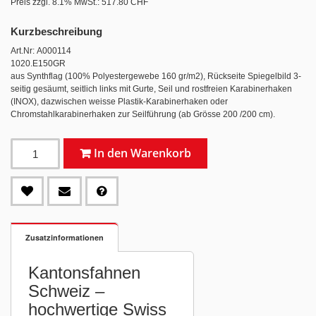
Preis zzgl. 8.1% MwSt.:
517.80 CHF
Kurzbeschreibung
Art.Nr: A000114
1020.E150GR
aus Synthflag (100% Polyestergewebe 160 gr/m2), Rückseite Spiegelbild 3-
seitig gesäumt, seitlich links mit Gurte, Seil und rostfreien Karabinerhaken
(INOX), dazwischen weisse Plastik-Karabinerhaken oder
Chromstahlkarabinerhaken zur Seilführung (ab Grösse 200 /200 cm).
In den Warenkorb
Zusatzinformationen
Kantonsfahnen
Schweiz –
hochwertige Swiss