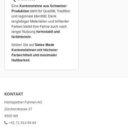
Eine
Kantonsfahne aus Schweizer
Produktion
steht für Qualität, Tradition
und regionale Identität. Dank
langlebiger Materialien und brillanter
Farben bleibt Ihre Fahne auch nach
langer Nutzung
formstabil und
farbintensiv
.
Setzen Sie auf
Swiss Made
Kantonsfahnen mit höchster
Farbechtheit und maximaler
Haltbarkeit
.
KONTAKT
Heimgartner Fahnen AG
Zürcherstrasse 37
9500 Wil
+41 71 914 84 84