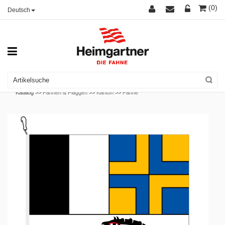
(0)
Deutsch
Katalog >>
Fahnen & Flaggen
>>
Kanton
>>
Fahne