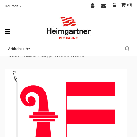
(0)
Deutsch
Katalog >>
Fahnen & Flaggen
>>
Kanton
>>
Fahne