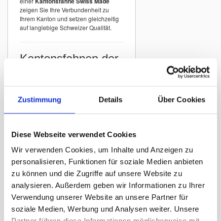
einer
Kantonsfahne Swiss Made
zeigen Sie Ihre Verbundenheit zu
Ihrem Kanton und setzen gleichzeitig
auf langlebige Schweizer Qualität.
Kantonsfahnen der
Schweiz
In unserem Sortiment finden Sie
Kantonsfahnen aller Schweizer
Zustimmung
Details
Über Cookies
Kantone
mit originalgetreuer
Darstellung der offiziellen Wappen.
Beispiele:
Diese Webseite verwendet Cookies
Kantonsfahne Zürich
Wir verwenden Cookies, um Inhalte und Anzeigen zu
Kantonsfahne Bern
personalisieren, Funktionen für soziale Medien anbieten
Kantonsfahne St. Gallen
zu können und die Zugriffe auf unsere Website zu
Kantonsfahne Graubünden
analysieren. Außerdem geben wir Informationen zu Ihrer
Kantonsfahne Luzern
Verwendung unserer Website an unsere Partner für
Kantonsfahne Thurgau
soziale Medien, Werbung und Analysen weiter. Unsere
Partner führen diese Informationen möglicherweise mit