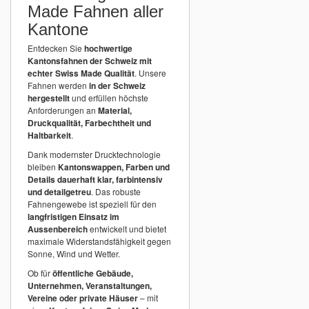
Made Fahnen aller
Kantone
Entdecken Sie
hochwertige
Kantonsfahnen der Schweiz mit
echter Swiss Made Qualität
. Unsere
Fahnen werden
in der Schweiz
hergestellt
und erfüllen höchste
Anforderungen an
Material,
Druckqualität, Farbechtheit und
Haltbarkeit
.
Dank modernster Drucktechnologie
bleiben
Kantonswappen, Farben und
Details dauerhaft klar, farbintensiv
und detailgetreu
. Das robuste
Fahnengewebe ist speziell für den
langfristigen Einsatz im
Aussenbereich
entwickelt und bietet
maximale Widerstandsfähigkeit gegen
Sonne, Wind und Wetter.
Ob für
öffentliche Gebäude,
Unternehmen, Veranstaltungen,
Vereine oder private Häuser
– mit