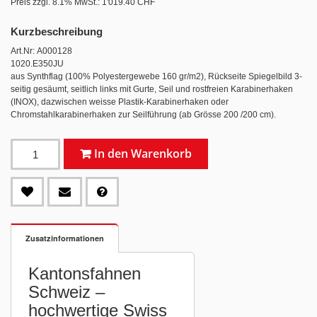
Preis zzgl. 8.1% MwSt.:
1'019.40 CHF
Kurzbeschreibung
Art.Nr: A000128
1020.E350JU
aus Synthflag (100% Polyestergewebe 160 gr/m2), Rückseite Spiegelbild 3-
seitig gesäumt, seitlich links mit Gurte, Seil und rostfreien Karabinerhaken
(INOX), dazwischen weisse Plastik-Karabinerhaken oder
Chromstahlkarabinerhaken zur Seilführung (ab Grösse 200 /200 cm).
In den Warenkorb
Zusatzinformationen
Kantonsfahnen
Schweiz –
hochwertige Swiss