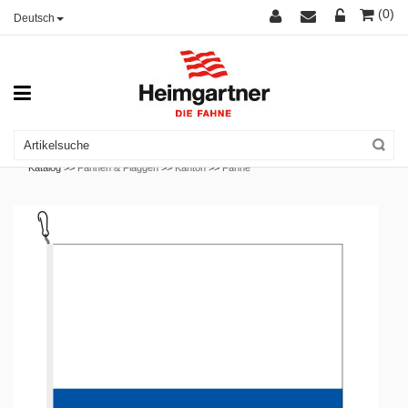
(0)
Deutsch
Katalog >>
Fahnen & Flaggen
>>
Kanton
>>
Fahne