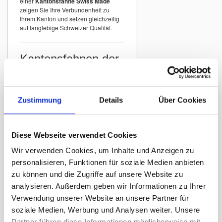
einer
Kantonsfahne Swiss Made
zeigen Sie Ihre Verbundenheit zu
Ihrem Kanton und setzen gleichzeitig
auf langlebige Schweizer Qualität.
Kantonsfahnen der
Schweiz
In unserem Sortiment finden Sie
Kantonsfahnen aller Schweizer
Zustimmung
Details
Über Cookies
Kantone
mit originalgetreuer
Darstellung der offiziellen Wappen.
Beispiele:
Diese Webseite verwendet Cookies
Kantonsfahne Zürich
Wir verwenden Cookies, um Inhalte und Anzeigen zu
Kantonsfahne Bern
personalisieren, Funktionen für soziale Medien anbieten
Kantonsfahne St. Gallen
zu können und die Zugriffe auf unsere Website zu
Kantonsfahne Graubünden
analysieren. Außerdem geben wir Informationen zu Ihrer
Kantonsfahne Luzern
Verwendung unserer Website an unsere Partner für
Kantonsfahne Thurgau
soziale Medien, Werbung und Analysen weiter. Unsere
Partner führen diese Informationen möglicherweise mit