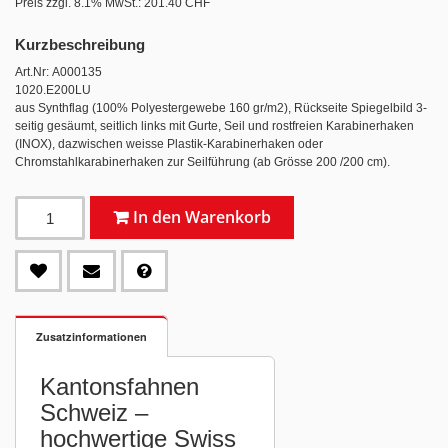
Preis zzgl. 8.1% MwSt.:
201.40 CHF
Kurzbeschreibung
Art.Nr: A000135
1020.E200LU
aus Synthflag (100% Polyestergewebe 160 gr/m2), Rückseite Spiegelbild 3-
seitig gesäumt, seitlich links mit Gurte, Seil und rostfreien Karabinerhaken
(INOX), dazwischen weisse Plastik-Karabinerhaken oder
Chromstahlkarabinerhaken zur Seilführung (ab Grösse 200 /200 cm).
In den Warenkorb
Zusatzinformationen
Kantonsfahnen
Schweiz –
hochwertige Swiss