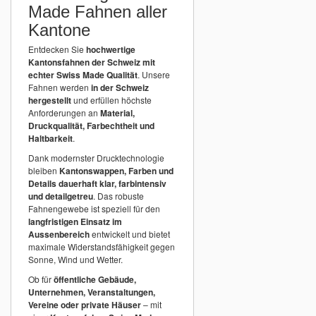
Made Fahnen aller
Kantone
Entdecken Sie
hochwertige
Kantonsfahnen der Schweiz mit
echter Swiss Made Qualität
. Unsere
Fahnen werden
in der Schweiz
hergestellt
und erfüllen höchste
Anforderungen an
Material,
Druckqualität, Farbechtheit und
Haltbarkeit
.
Dank modernster Drucktechnologie
bleiben
Kantonswappen, Farben und
Details dauerhaft klar, farbintensiv
und detailgetreu
. Das robuste
Fahnengewebe ist speziell für den
langfristigen Einsatz im
Aussenbereich
entwickelt und bietet
maximale Widerstandsfähigkeit gegen
Sonne, Wind und Wetter.
Ob für
öffentliche Gebäude,
Unternehmen, Veranstaltungen,
Vereine oder private Häuser
– mit