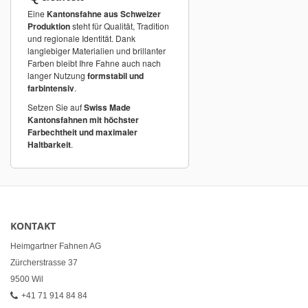
Eine
Kantonsfahne aus Schweizer
Produktion
steht für Qualität, Tradition
und regionale Identität. Dank
langlebiger Materialien und brillanter
Farben bleibt Ihre Fahne auch nach
langer Nutzung
formstabil und
farbintensiv
.
Setzen Sie auf
Swiss Made
Kantonsfahnen mit höchster
Farbechtheit und maximaler
Haltbarkeit
.
KONTAKT
Heimgartner Fahnen AG
Zürcherstrasse 37
9500 Wil
+41 71 914 84 84