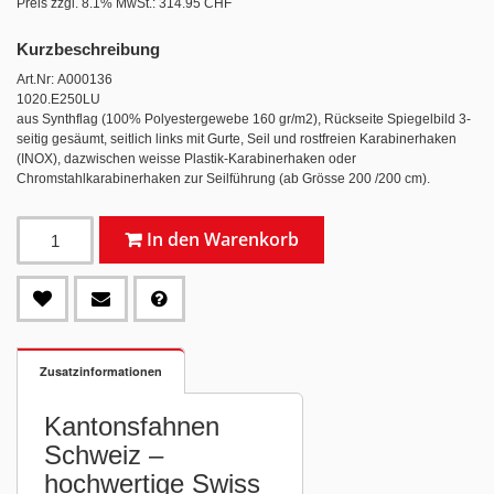
Preis zzgl. 8.1% MwSt.:
314.95 CHF
Kurzbeschreibung
Art.Nr: A000136
1020.E250LU
aus Synthflag (100% Polyestergewebe 160 gr/m2), Rückseite Spiegelbild 3-
seitig gesäumt, seitlich links mit Gurte, Seil und rostfreien Karabinerhaken
(INOX), dazwischen weisse Plastik-Karabinerhaken oder
Chromstahlkarabinerhaken zur Seilführung (ab Grösse 200 /200 cm).
In den Warenkorb
Zusatzinformationen
Kantonsfahnen
Schweiz –
hochwertige Swiss