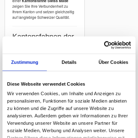
einer
Kantonsfahne Swiss Made
zeigen Sie Ihre Verbundenheit zu
Ihrem Kanton und setzen gleichzeitig
auf langlebige Schweizer Qualität.
Kantonsfahnen der
Schweiz
In unserem Sortiment finden Sie
Kantonsfahnen aller Schweizer
Zustimmung
Details
Über Cookies
Kantone
mit originalgetreuer
Darstellung der offiziellen Wappen.
Beispiele:
Diese Webseite verwendet Cookies
Kantonsfahne Zürich
Wir verwenden Cookies, um Inhalte und Anzeigen zu
Kantonsfahne Bern
personalisieren, Funktionen für soziale Medien anbieten
Kantonsfahne St. Gallen
zu können und die Zugriffe auf unsere Website zu
Kantonsfahne Graubünden
analysieren. Außerdem geben wir Informationen zu Ihrer
Kantonsfahne Luzern
Verwendung unserer Website an unsere Partner für
Kantonsfahne Thurgau
soziale Medien, Werbung und Analysen weiter. Unsere
Partner führen diese Informationen möglicherweise mit