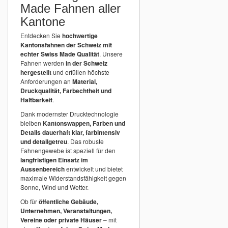
Made Fahnen aller
Kantone
Entdecken Sie
hochwertige
Kantonsfahnen der Schweiz mit
echter Swiss Made Qualität
. Unsere
Fahnen werden
in der Schweiz
hergestellt
und erfüllen höchste
Anforderungen an
Material,
Druckqualität, Farbechtheit und
Haltbarkeit
.
Dank modernster Drucktechnologie
bleiben
Kantonswappen, Farben und
Details dauerhaft klar, farbintensiv
und detailgetreu
. Das robuste
Fahnengewebe ist speziell für den
langfristigen Einsatz im
Aussenbereich
entwickelt und bietet
maximale Widerstandsfähigkeit gegen
Sonne, Wind und Wetter.
Ob für
öffentliche Gebäude,
Unternehmen, Veranstaltungen,
Vereine oder private Häuser
– mit