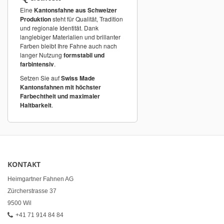
Eine
Kantonsfahne aus Schweizer
Produktion
steht für Qualität, Tradition
und regionale Identität. Dank
langlebiger Materialien und brillanter
Farben bleibt Ihre Fahne auch nach
langer Nutzung
formstabil und
farbintensiv
.
Setzen Sie auf
Swiss Made
Kantonsfahnen mit höchster
Farbechtheit und maximaler
Haltbarkeit
.
KONTAKT
Heimgartner Fahnen AG
Zürcherstrasse 37
9500 Wil
+41 71 914 84 84