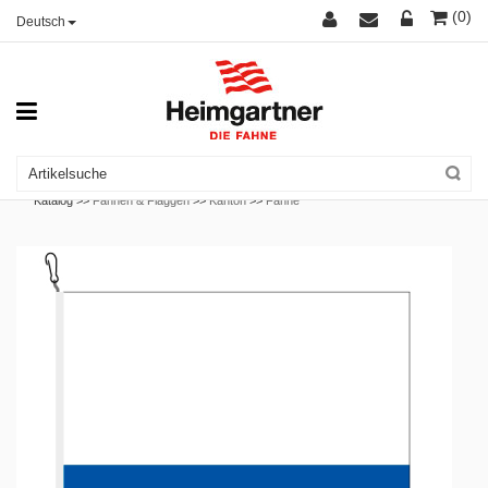
(0)
Deutsch
Katalog >>
Fahnen & Flaggen
>>
Kanton
>>
Fahne