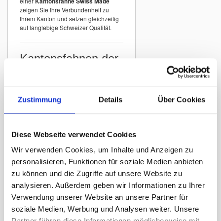
einer
Kantonsfahne Swiss Made
zeigen Sie Ihre Verbundenheit zu
Ihrem Kanton und setzen gleichzeitig
auf langlebige Schweizer Qualität.
Kantonsfahnen der
Schweiz
In unserem Sortiment finden Sie
Kantonsfahnen aller Schweizer
Zustimmung
Details
Über Cookies
Kantone
mit originalgetreuer
Darstellung der offiziellen Wappen.
Beispiele:
Diese Webseite verwendet Cookies
Kantonsfahne Zürich
Wir verwenden Cookies, um Inhalte und Anzeigen zu
Kantonsfahne Bern
personalisieren, Funktionen für soziale Medien anbieten
Kantonsfahne St. Gallen
zu können und die Zugriffe auf unsere Website zu
Kantonsfahne Graubünden
analysieren. Außerdem geben wir Informationen zu Ihrer
Kantonsfahne Luzern
Verwendung unserer Website an unsere Partner für
Kantonsfahne Thurgau
soziale Medien, Werbung und Analysen weiter. Unsere
Partner führen diese Informationen möglicherweise mit