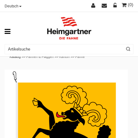
(0)
Deutsch
Katalog >>
Fahnen & Flaggen
>>
Kanton
>>
Fahne