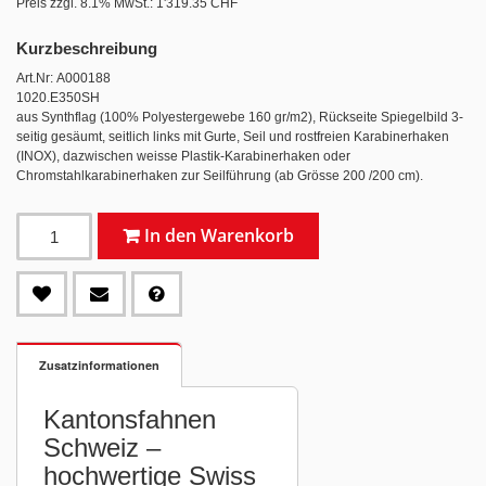
Preis zzgl. 8.1% MwSt.:
1'319.35 CHF
Kurzbeschreibung
Art.Nr: A000188
1020.E350SH
aus Synthflag (100% Polyestergewebe 160 gr/m2), Rückseite Spiegelbild 3-
seitig gesäumt, seitlich links mit Gurte, Seil und rostfreien Karabinerhaken
(INOX), dazwischen weisse Plastik-Karabinerhaken oder
Chromstahlkarabinerhaken zur Seilführung (ab Grösse 200 /200 cm).
In den Warenkorb
Zusatzinformationen
Kantonsfahnen
Schweiz –
hochwertige Swiss