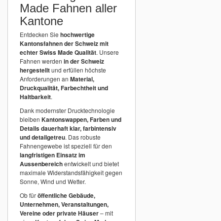
Made Fahnen aller
Kantone
Entdecken Sie
hochwertige
Kantonsfahnen der Schweiz mit
echter Swiss Made Qualität
. Unsere
Fahnen werden
in der Schweiz
hergestellt
und erfüllen höchste
Anforderungen an
Material,
Druckqualität, Farbechtheit und
Haltbarkeit
.
Dank modernster Drucktechnologie
bleiben
Kantonswappen, Farben und
Details dauerhaft klar, farbintensiv
und detailgetreu
. Das robuste
Fahnengewebe ist speziell für den
langfristigen Einsatz im
Aussenbereich
entwickelt und bietet
maximale Widerstandsfähigkeit gegen
Sonne, Wind und Wetter.
Ob für
öffentliche Gebäude,
Unternehmen, Veranstaltungen,
Vereine oder private Häuser
– mit