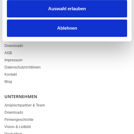
Zürcherstrasse 37
Auswahl erlauben
9500 Wil
+41 71 914 84 84
info@heimgartner.com
Ablehnen
LINKS
Downloads
AGB
Impressum
Datenschutzrichtlinien
Kontakt
Blog
UNTERNEHMEN
Ansprechpartner & Team
Downloads
Firmengeschichte
Vision & Leitbild