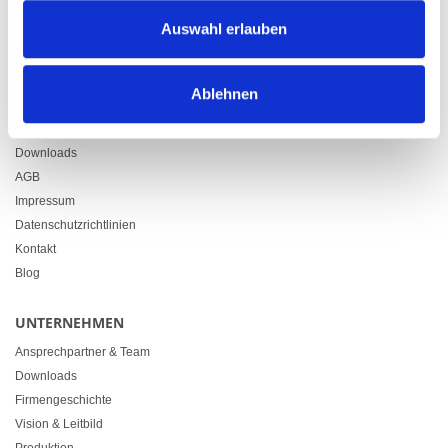
Zürcherstrasse 37
Auswahl erlauben
9500 Wil
+41 71 914 84 84
info@heimgartner.com
Ablehnen
LINKS
Downloads
AGB
Impressum
Datenschutzrichtlinien
Kontakt
Blog
UNTERNEHMEN
Ansprechpartner & Team
Downloads
Firmengeschichte
Vision & Leitbild