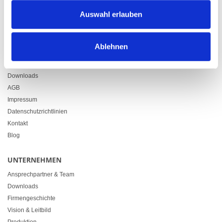
Zürcherstrasse 37
Auswahl erlauben
9500 Wil
+41 71 914 84 84
info@heimgartner.com
Ablehnen
LINKS
Downloads
AGB
Impressum
Datenschutzrichtlinien
Kontakt
Blog
UNTERNEHMEN
Ansprechpartner & Team
Downloads
Firmengeschichte
Vision & Leitbild