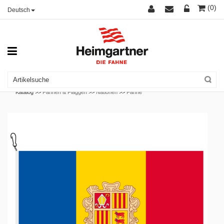
(0)
Deutsch
Katalog >>
Fahnen & Flaggen
>>
Nationen
>>
Fahne