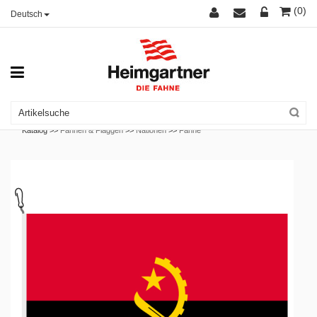
(0)
Deutsch
Katalog >>
Fahnen & Flaggen
>>
Nationen
>>
Fahne