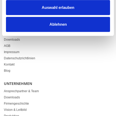
Zürcherstrasse 37
Auswahl erlauben
9500 Wil
+41 71 914 84 84
info@heimgartner.com
Ablehnen
LINKS
Downloads
AGB
Impressum
Datenschutzrichtlinien
Kontakt
Blog
UNTERNEHMEN
Ansprechpartner & Team
Downloads
Firmengeschichte
Vision & Leitbild