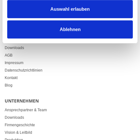
Zürcherstrasse 37
Auswahl erlauben
9500 Wil
+41 71 914 84 84
info@heimgartner.com
Ablehnen
LINKS
Downloads
AGB
Impressum
Datenschutzrichtlinien
Kontakt
Blog
UNTERNEHMEN
Ansprechpartner & Team
Downloads
Firmengeschichte
Vision & Leitbild