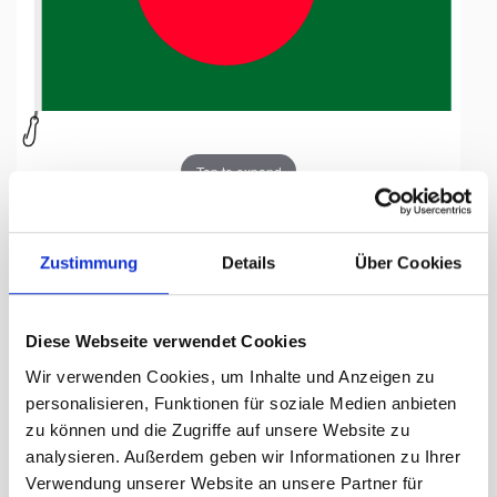
Tap to expand
Zustimmung
Details
Über Cookies
Fahne, Nation bedruckt,
Diese Webseite verwendet Cookies
Bangladesch, 70 x 100 cm
Wir verwenden Cookies, um Inhalte und Anzeigen zu
personalisieren, Funktionen für soziale Medien anbieten
Lieferzeit Tage:
ca. 5-7 Arbeitstage
zu können und die Zugriffe auf unsere Website zu
analysieren. Außerdem geben wir Informationen zu Ihrer
55.50 CHF
Verwendung unserer Website an unsere Partner für