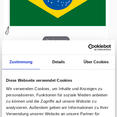
Tap to expand
Zustimmung
Details
Über Cookies
Fahne, Nation bedruckt,
Diese Webseite verwendet Cookies
Brasilien, 150 x 225 cm
Wir verwenden Cookies, um Inhalte und Anzeigen zu
personalisieren, Funktionen für soziale Medien anbieten
Lieferzeit Tage:
ca. 5-7 Arbeitstage
zu können und die Zugriffe auf unsere Website zu
analysieren. Außerdem geben wir Informationen zu Ihrer
190.90 CHF
Verwendung unserer Website an unsere Partner für