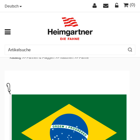
(0)
Deutsch
Katalog >>
Fahnen & Flaggen
>>
Nationen
>>
Fahne