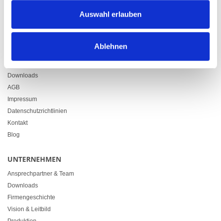
Zürcherstrasse 37
Auswahl erlauben
9500 Wil
+41 71 914 84 84
info@heimgartner.com
Ablehnen
LINKS
Downloads
AGB
Impressum
Datenschutzrichtlinien
Kontakt
Blog
UNTERNEHMEN
Ansprechpartner & Team
Downloads
Firmengeschichte
Vision & Leitbild