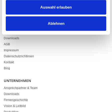
Zürcherstrasse 37
Auswahl erlauben
9500 Wil
+41 71 914 84 84
info@heimgartner.com
Ablehnen
LINKS
Downloads
AGB
Impressum
Datenschutzrichtlinien
Kontakt
Blog
UNTERNEHMEN
Ansprechpartner & Team
Downloads
Firmengeschichte
Vision & Leitbild