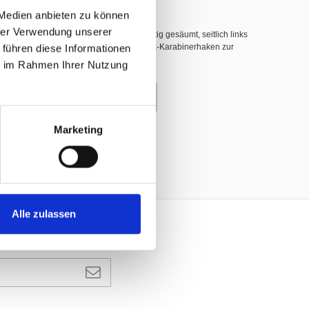
 Medien anbieten zu können
hrer Verwendung unserer
hwer entflammbar nach DIN 4102 B1, 3-seitig gesäumt, seitlich links
 führen diese Informationen
nerhaken (INOX), dazwischen weisse Plastik-Karabinerhaken zur
ie im Rahmen Ihrer Nutzung
enkorb
Marketing
Alle zulassen
ANMELDEN