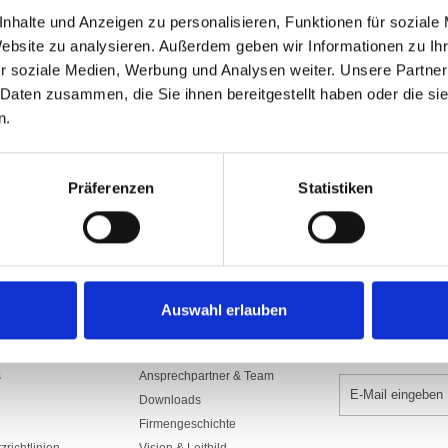
Art.Nr: A000762
nhalte und Anzeigen zu personalisieren, Funktionen für soziale
1300.SDS100CHN
Website zu analysieren. Außerdem geben wir Informationen zu I
Aus Polyesterstoff 160/165 gr./m2​, sc
r soziale Medien, Werbung und Analysen weiter. Unsere Partner
mit Gurte, Seil und rostfreien Karabi
Seilführung, Rückseite Spiegelbild.
 Daten zusammen, die Sie ihnen bereitgestellt haben oder die s
n.
In den War
Präferenzen
Statistiken
Auswahl erlauben
UNTERNEHMEN
NEWSLETTER 
s
Ansprechpartner & Team
Downloads
Firmengeschichte