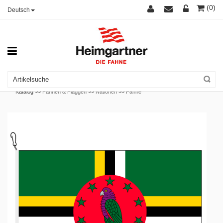
(0)
Deutsch
Katalog >>
Fahnen & Flaggen
>>
Nationen
>>
Fahne