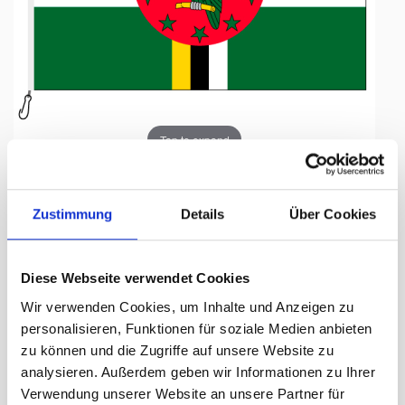
Tap to expand
Zustimmung
Details
Über Cookies
Fahne, Nation bedruckt,
Diese Webseite verwendet Cookies
Dominica, 100 x 150 cm
Wir verwenden Cookies, um Inhalte und Anzeigen zu
personalisieren, Funktionen für soziale Medien anbieten
Lieferzeit Tage:
ca. 5-7 Arbeitstage
zu können und die Zugriffe auf unsere Website zu
analysieren. Außerdem geben wir Informationen zu Ihrer
97.50 CHF
Verwendung unserer Website an unsere Partner für