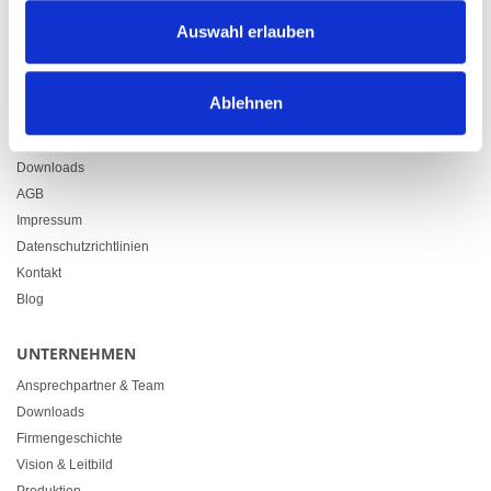
Zürcherstrasse 37
Auswahl erlauben
9500 Wil
+41 71 914 84 84
info@heimgartner.com
Ablehnen
LINKS
Downloads
AGB
Impressum
Datenschutzrichtlinien
Kontakt
Blog
UNTERNEHMEN
Ansprechpartner & Team
Downloads
Firmengeschichte
Vision & Leitbild