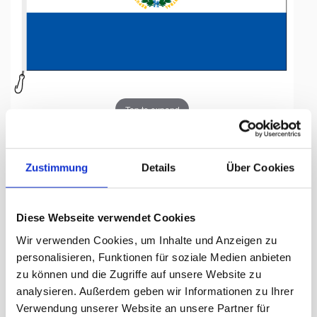
Tap to expand
Zustimmung
Details
Über Cookies
Fahne, Nation bedruckt,
Diese Webseite verwendet Cookies
El Salvador, 200 x 300 cm
Wir verwenden Cookies, um Inhalte und Anzeigen zu
personalisieren, Funktionen für soziale Medien anbieten
Lieferzeit Tage:
ca. 5-7 Arbeitstage
zu können und die Zugriffe auf unsere Website zu
analysieren. Außerdem geben wir Informationen zu Ihrer
318.00 CHF
Verwendung unserer Website an unsere Partner für