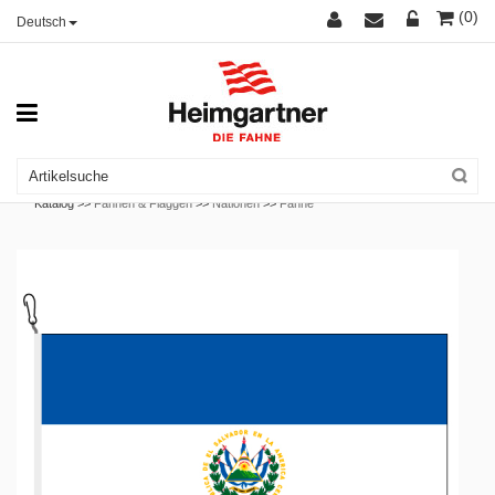
(0)
Deutsch
Katalog >>
Fahnen & Flaggen
>>
Nationen
>>
Fahne