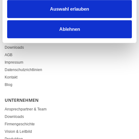
Zürcherstrasse 37
Auswahl erlauben
9500 Wil
+41 71 914 84 84
info@heimgartner.com
Ablehnen
LINKS
Downloads
AGB
Impressum
Datenschutzrichtlinien
Kontakt
Blog
UNTERNEHMEN
Ansprechpartner & Team
Downloads
Firmengeschichte
Vision & Leitbild