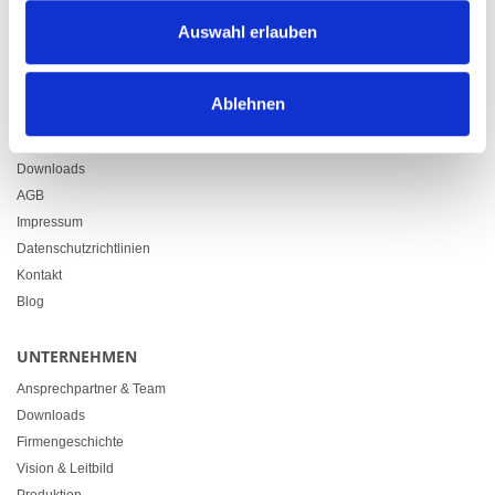
Zürcherstrasse 37
Auswahl erlauben
9500 Wil
+41 71 914 84 84
info@heimgartner.com
Ablehnen
LINKS
Downloads
AGB
Impressum
Datenschutzrichtlinien
Kontakt
Blog
UNTERNEHMEN
Ansprechpartner & Team
Downloads
Firmengeschichte
Vision & Leitbild