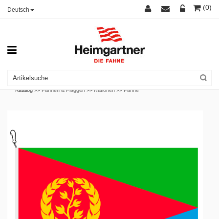
(0)
Deutsch
Katalog >>
Fahnen & Flaggen
>>
Nationen
>>
Fahne