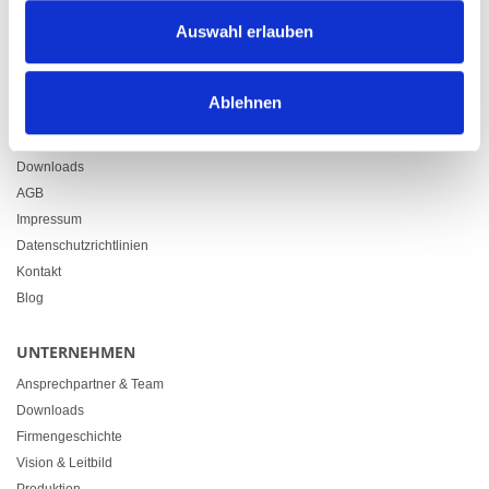
Zürcherstrasse 37
Auswahl erlauben
9500 Wil
+41 71 914 84 84
info@heimgartner.com
Ablehnen
LINKS
Downloads
AGB
Impressum
Datenschutzrichtlinien
Kontakt
Blog
UNTERNEHMEN
Ansprechpartner & Team
Downloads
Firmengeschichte
Vision & Leitbild