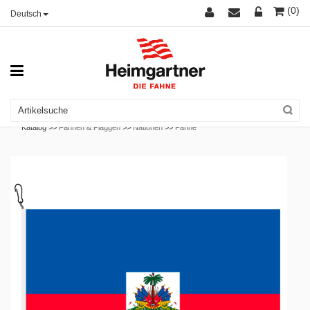
(0)
Deutsch
Katalog >>
Fahnen & Flaggen
>>
Nationen
>>
Fahne