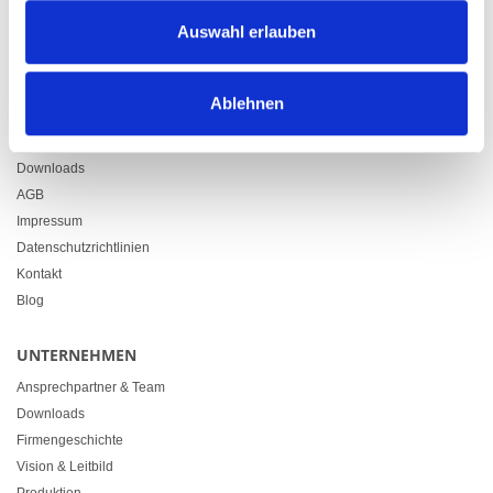
Zürcherstrasse 37
Auswahl erlauben
9500 Wil
+41 71 914 84 84
info@heimgartner.com
Ablehnen
LINKS
Downloads
AGB
Impressum
Datenschutzrichtlinien
Kontakt
Blog
UNTERNEHMEN
Ansprechpartner & Team
Downloads
Firmengeschichte
Vision & Leitbild