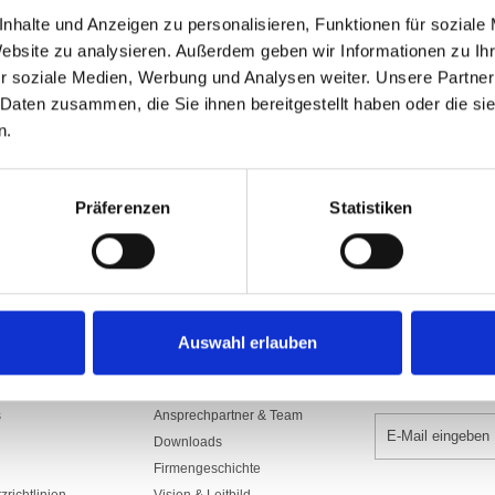
Art.Nr: A000895
nhalte und Anzeigen zu personalisieren, Funktionen für soziale
1300.SDS150ISL
Website zu analysieren. Außerdem geben wir Informationen zu I
Aus Polyesterstoff 160/165 gr./m2​, sc
r soziale Medien, Werbung und Analysen weiter. Unsere Partner
mit Gurte, Seil und rostfreien Karabi
Seilführung, Rückseite Spiegelbild.
 Daten zusammen, die Sie ihnen bereitgestellt haben oder die s
n.
In den War
Präferenzen
Statistiken
Auswahl erlauben
UNTERNEHMEN
NEWSLETTER 
s
Ansprechpartner & Team
Downloads
Firmengeschichte