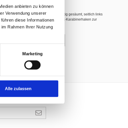
 Medien anbieten zu können
hrer Verwendung unserer
hwer entflammbar nach DIN 4102 B1, 3-seitig gesäumt, seitlich links
 führen diese Informationen
nerhaken (INOX), dazwischen weisse Plastik-Karabinerhaken zur
ie im Rahmen Ihrer Nutzung
enkorb
Marketing
Alle zulassen
ANMELDEN