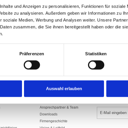
Art.Nr: A000910
nhalte und Anzeigen zu personalisieren, Funktionen für soziale
1300.SDS100JPN
Website zu analysieren. Außerdem geben wir Informationen zu I
Aus Polyesterstoff 160/165 gr./m2​, sc
r soziale Medien, Werbung und Analysen weiter. Unsere Partner
mit Gurte, Seil und rostfreien Karabi
Seilführung, Rückseite Spiegelbild.
 Daten zusammen, die Sie ihnen bereitgestellt haben oder die s
n.
In den War
Präferenzen
Statistiken
Auswahl erlauben
UNTERNEHMEN
NEWSLETTER 
s
Ansprechpartner & Team
Downloads
Firmengeschichte