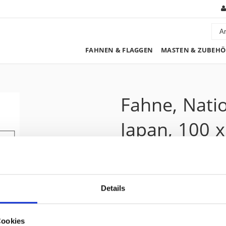
FAHNEN & FLAGGEN
MASTEN & ZUBEHÖ
Fahne, Nati
Japan, 100 
97.50 CHF
Details
Preis zzgl. 8.1% MwSt.:
105.40 CHF
Kurzbeschreibung
Cookies