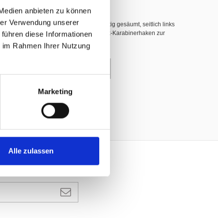
 Medien anbieten zu können
hrer Verwendung unserer
hwer entflammbar nach DIN 4102 B1, 3-seitig gesäumt, seitlich links
 führen diese Informationen
nerhaken (INOX), dazwischen weisse Plastik-Karabinerhaken zur
ie im Rahmen Ihrer Nutzung
enkorb
Marketing
Alle zulassen
ANMELDEN