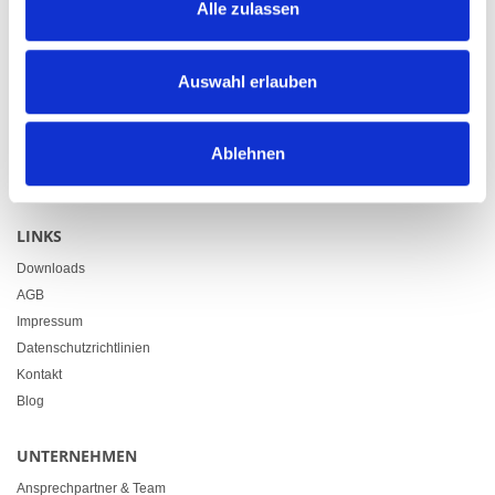
Alle zulassen
KONTAKT
Heimgartner Fahnen AG
Auswahl erlauben
Zürcherstrasse 37
9500 Wil
Ablehnen
+41 71 914 84 84
info@heimgartner.com
LINKS
Downloads
AGB
Impressum
Datenschutzrichtlinien
Kontakt
Blog
UNTERNEHMEN
Ansprechpartner & Team