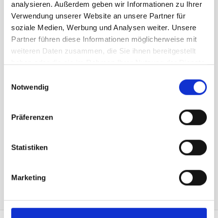
analysieren. Außerdem geben wir Informationen zu Ihrer
Preis zzgl. 8.1% MwSt.:
343.75 CHF
Verwendung unserer Website an unsere Partner für
soziale Medien, Werbung und Analysen weiter. Unsere
Kurzbeschreibung
Partner führen diese Informationen möglicherweise mit
Art.Nr: A000952
weiteren Daten zusammen, die Sie ihnen bereitgestellt
1300.SDS200KGZ
Aus Polyesterstoff 160/165 gr./m2​, schwer entflammbar nach DIN 4102 B1, 3-
haben oder die sie im Rahmen Ihrer Nutzung der Dienste
seitig gesäumt, seitlich links mit Gurte, Seil und rostfreien Karabinerhaken
gesammelt haben.
Einwilligungsauswahl
(INOX), dazwischen weisse Plastik-Karabinerhaken zur Seilführung,
Notwendig
Rückseite Spiegelbild.
Präferenzen
Statistiken
In den Warenkorb
Marketing