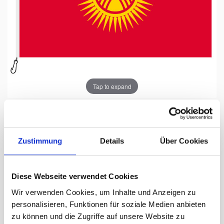
Tap to expand
Zustimmung
Details
Über Cookies
Fahne, Nation bedruckt,
Kirgistan, 200 x 300 cm
Diese Webseite verwendet Cookies
Lieferzeit Tage:
ca. 5-7 Arbeitstage
Wir verwenden Cookies, um Inhalte und Anzeigen zu
personalisieren, Funktionen für soziale Medien anbieten
318.00 CHF
zu können und die Zugriffe auf unsere Website zu