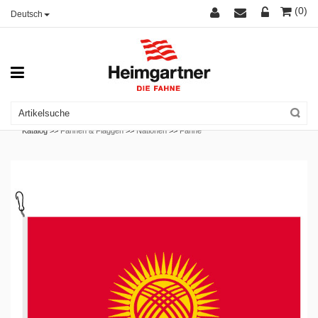
(0)
Deutsch
Katalog >>
Fahnen & Flaggen
>>
Nationen
>>
Fahne