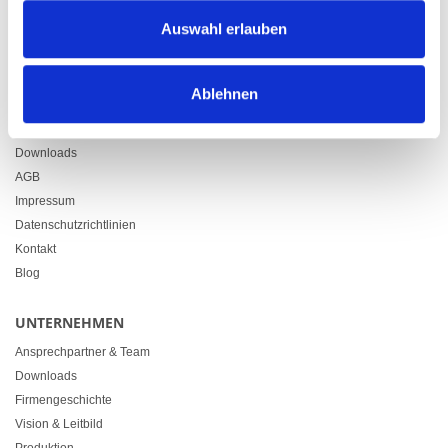
Zürcherstrasse 37
Auswahl erlauben
9500 Wil
+41 71 914 84 84
info@heimgartner.com
Ablehnen
LINKS
Downloads
AGB
Impressum
Datenschutzrichtlinien
Kontakt
Blog
UNTERNEHMEN
Ansprechpartner & Team
Downloads
Firmengeschichte
Vision & Leitbild