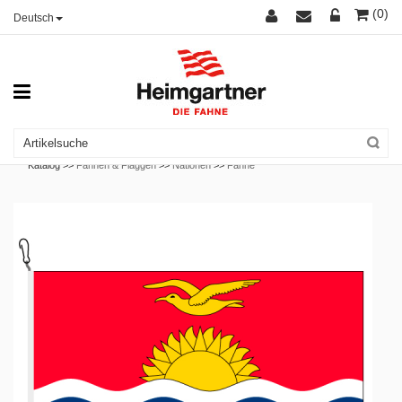
(0)
Deutsch
Katalog >>
Fahnen & Flaggen
>>
Nationen
>>
Fahne