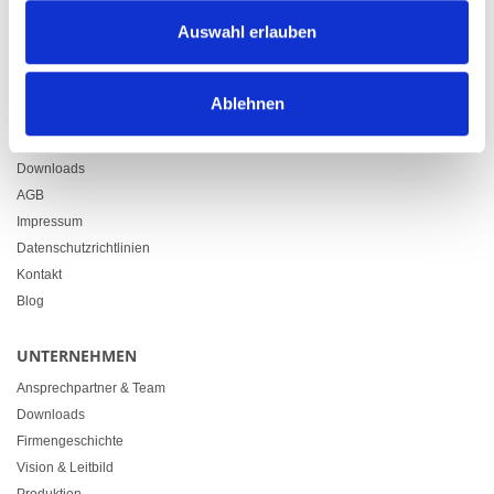
Zürcherstrasse 37
Auswahl erlauben
9500 Wil
+41 71 914 84 84
info@heimgartner.com
Ablehnen
LINKS
Downloads
AGB
Impressum
Datenschutzrichtlinien
Kontakt
Blog
UNTERNEHMEN
Ansprechpartner & Team
Downloads
Firmengeschichte
Vision & Leitbild