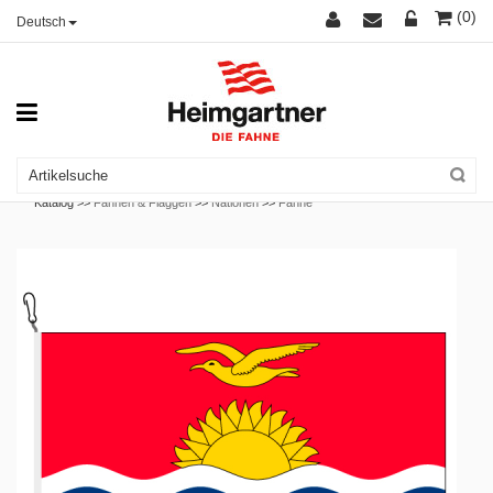
(0)
Deutsch
Katalog >>
Fahnen & Flaggen
>>
Nationen
>>
Fahne